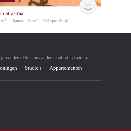
finder
umatrastraat
2
2 m
· 1 kamer · Vanaf ? - Onbepaalde tijd
 gevonden? Dit is ons andere aanbod in Leiden:
oningen
Studio's
Appartementen