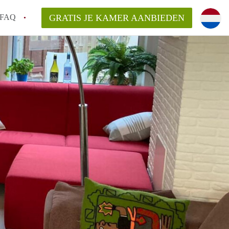
FAQ
GRATIS JE KAMER AANBIEDEN
te vinden!
n!
an KamersLeiden?
arsvergoeding/bemiddelingsvergoeding?