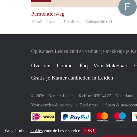
Parmentierweg
2
15 m
· 1 kamer · Per direct - Onbepaalde tijd
Op Kamers Leiden vind en verhuur je makkelijk je K
Over ons
Contact
Faq
Voor Makelaars
H
Gratis je Kamer aanbieden in Leiden
© 2026 - Kamers Leiden - KvK nr. 02094127 –
Nederland
Voorwaarden & privacy
Disclaimer
Spam & nep-acco
Je rekent gemakkelijk af 
Je rekent gemak
Je rek
OK!
We gebruiken
cookies
voor de beste service