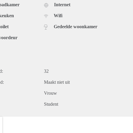
 badkamer
Internet
 keuken
Wifi
oilet
Gedeelde woonkamer
voordeur
d:
32
d:
Maakt niet uit
Vrouw
Student