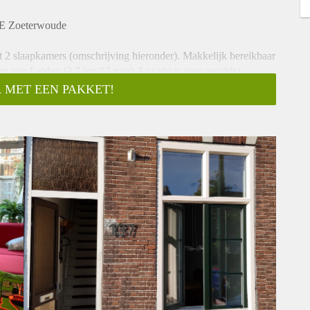
AE Zoeterwoude
 2 slaapkamers (omschrijving hieronder). Makkelijk bereikbaar
um van Leiden (3,7 km/12 min). Locatie is zeer geschikt,
 MET EEN PAKKET!
or (2-4) studenten/kandidaten. De huurovereenkomst zal
vordert & geeft superieure woonplezier.
eters;
oende privacy & berging (schuur). Via de achterom kunnen de
he met hygiënisch toilet & dakterras1.
 noorden) met 4 inbouwkasten van de woning voorzien van
dengoed mee te nemen. Huurprijs: (€ 650/maand) kaal;