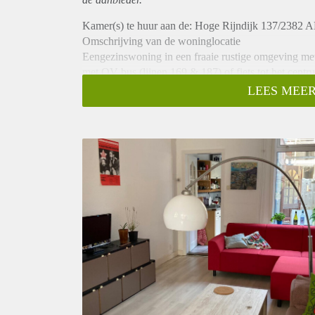
Kamer(s) te huur aan de: Hoge Rijndijk 137/2382 
Omschrijving van de woninglocatie
Eengezinswoning in een fraaie rustige omgeving met
met OV bus (lijnen 169 & 187) of fiets tot het centr
praktisch voor studenten /studieconcentratie.
LEES MEER
Omschrijving c.q. indeling van de woning
Woonoppervlakte is ca. 80 m2. Geschikt te delen do
gesloten worden per huurder. Onderling harmonie be
Begane grond
Entree, hal met elektriciteit meterkast, water- & gasm
Trappenhuis verdieping naar 2 slaap/studie kamers;
Ruime gezamenlijke woonkamer (± 40 m2);
De keuken voorziening (zie hieronder).
Achtertuin/Achterom (achterzijde)
Via de keuken is de -besloten- achtertuin met vold
vuilniscontainers op straat gezet worden.
Boven verdieping: 2 slaap/studie kamers, inloopdouc
Kamer 1: ± 16 m2, gelegen aan de achterzijde (ten
tweepersoonsbed. Gebruiker hoeft alleen eigen bed