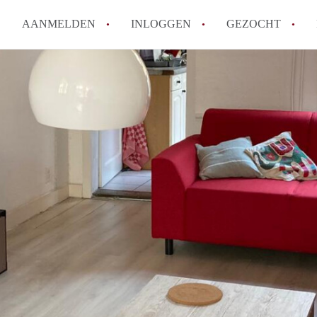
AANMELDEN
INLOGGEN
GEZOCHT
Tips: om in Leiden een kamer 
How to translate KamersLeide
Wat is KamersLeiden?
Wat is de privacyverklaring v
Berekent KamersLeiden makela
Alle veelgestelde vragen