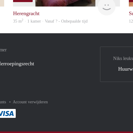
Francisco
finder
Herengracht
S
2
35 m
· 1 kamer · Vanaf ? - Onbepaalde tijd
1
amer
Niks leuks
erroepingsrecht
Huurw
unts
Account verwijderen
met Paypal
kelijk af met Mastercard
ent gemakkelijk af met Meastro
Je rekent gemakkelijk af met Visa