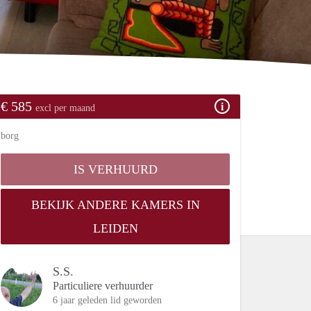
€ 585
excl per maand
borg
IS VERHUURD
BEKIJK ANDERE KAMERS IN
LEIDEN
S.S.
Particuliere verhuurder
6 jaar geleden lid geworden