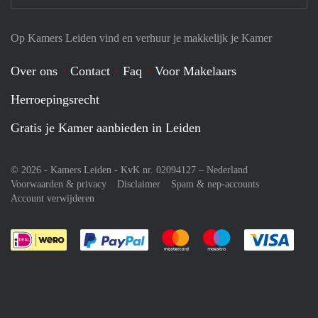
Op Kamers Leiden vind en verhuur je makkelijk je Kamer
Over ons
Contact
Faq
Voor Makelaars
Herroepingsrecht
Gratis je Kamer aanbieden in Leiden
© 2026 - Kamers Leiden - KvK nr. 02094127 –
Nederland
Voorwaarden & privacy
Disclaimer
Spam & nep-accounts
Account verwijderen
Je rekent gemakkelijk af met Paypal
Je rekent gemakkelijk af met M
Je rekent gemakkelij
Je re