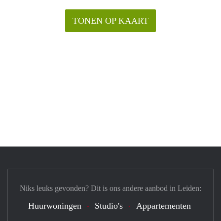
TONEN OP KAART
Niks leuks gevonden? Dit is ons andere aanbod in Leiden:
Huurwoningen
Studio's
Appartementen