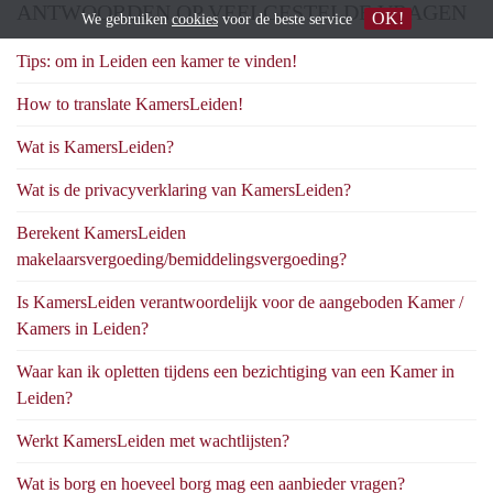
ANTWOORDEN OP VEELGESTELDE VRAGEN
OK!
We gebruiken
cookies
voor de beste service
Tips: om in Leiden een kamer te vinden!
How to translate KamersLeiden!
Wat is KamersLeiden?
Wat is de privacyverklaring van KamersLeiden?
Berekent KamersLeiden
makelaarsvergoeding/bemiddelingsvergoeding?
Is KamersLeiden verantwoordelijk voor de aangeboden Kamer /
Kamers in Leiden?
Waar kan ik opletten tijdens een bezichtiging van een Kamer in
Leiden?
Werkt KamersLeiden met wachtlijsten?
Wat is borg en hoeveel borg mag een aanbieder vragen?