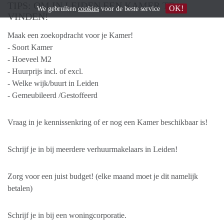
TIPS: OM IN LEIDEN EEN KAMER TE
OK!
We gebruiken
cookies
voor de beste service
VINDEN!
Maak een zoekopdracht voor je Kamer!
- Soort Kamer
- Hoeveel M2
- Huurprijs incl. of excl.
- Welke wijk/buurt in Leiden
- Gemeubileerd /Gestoffeerd
Vraag in je kennissenkring of er nog een Kamer beschikbaar is!
Schrijf je in bij meerdere verhuurmakelaars in Leiden!
Zorg voor een juist budget! (elke maand moet je dit namelijk
betalen)
Schrijf je in bij een woningcorporatie.