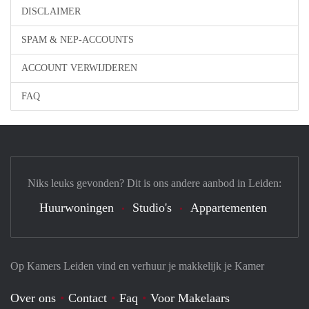
DISCLAIMER
SPAM & NEP-ACCOUNTS
ACCOUNT VERWIJDEREN
FAQ
Niks leuks gevonden? Dit is ons andere aanbod in Leiden:
Huurwoningen
Studio's
Appartementen
Op Kamers Leiden vind en verhuur je makkelijk je Kamer
Over ons
Contact
Faq
Voor Makelaars