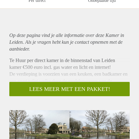
Per direct
Onbepaalde tijd
Op deze pagina vind je alle informatie over deze Kamer in
Leiden. Als je vragen hebt kun je contact opnemen met de
aanbieder.
Te Huur per direct kamer in de binnenstad van Leiden
kamer €500 euro incl. gas water en licht en internet!
De verdieping is voorzien van een keuken, een badkamer en
een apart toilet welke door de medebewoners van de
verdieping dienen te worden gedeeld.
LEES MEER MET EEN PAKKET!
De centrale ligging van het prachtige pand is uiterst ideaal en
praktisch. Het pand is gelegen op 5 min. loopafstand van het
centrum; het Lipsius, UB en Plexus en diverse haltes van
vrijwel alle stads en streekbussen en op 10 min. loopafstand
van het Centraal Station van Leiden, welke u de
mogelijkheid biedt om binnen een kwartier naar Den Haag
en Schiphol te reizen en in nog geen half uur naar