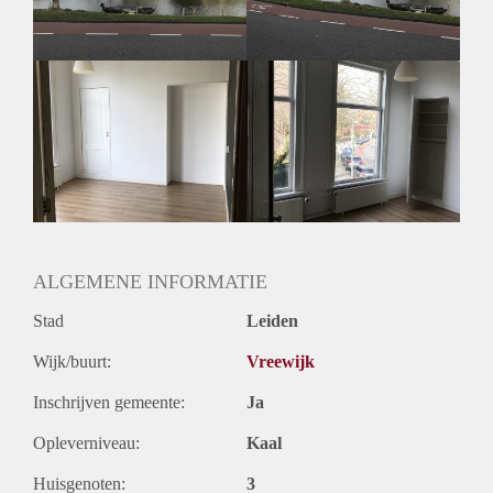
Amsterdam, Rotterdam en Utrecht.
De historische binnenstad van Leiden is de na een op
grootste van Nederland. Oude grachten en kades, kleine
steegjes, hofjes en historische gebouwen bepalen het beeld.
Hier vind u dan ook allerlei stedelijke voorzieningen in een
compact gebied bij mekaar.
De prijs is een vaste prijs incl. gas, water -en licht en internet.
Heeft u interesse dan kunt u reageren.
leidenkamerverhuur @ gmail .com
ALGEMENE INFORMATIE
Stad
Leiden
Wijk/buurt:
Vreewijk
Inschrijven gemeente:
Ja
Opleverniveau:
Kaal
Huisgenoten:
3