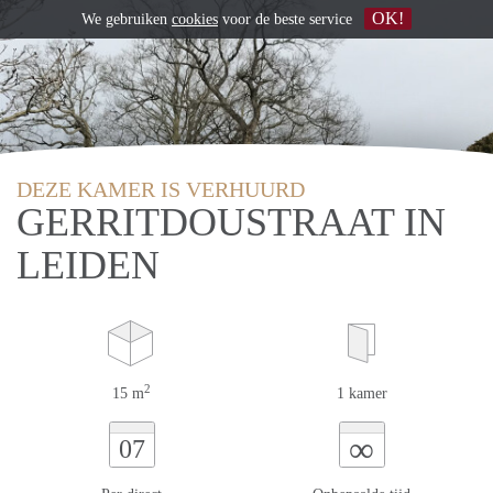
OK!
We gebruiken
cookies
voor de beste service
DEZE KAMER IS VERHUURD
GERRITDOUSTRAAT IN
LEIDEN
2
15 m
1 kamer
∞
07