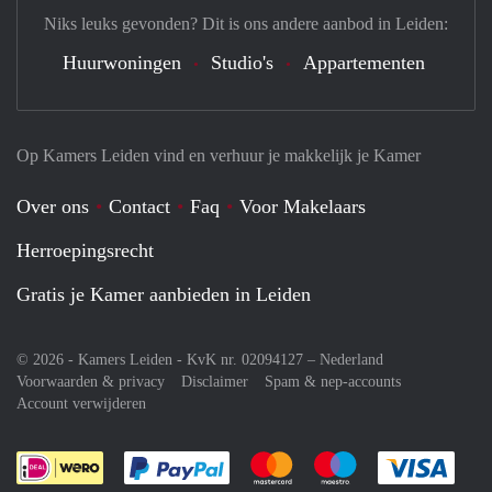
Niks leuks gevonden? Dit is ons andere aanbod in Leiden:
Huurwoningen
Studio's
Appartementen
Op Kamers Leiden vind en verhuur je makkelijk je Kamer
Over ons
Contact
Faq
Voor Makelaars
Herroepingsrecht
Gratis je Kamer aanbieden in Leiden
© 2026 - Kamers Leiden - KvK nr. 02094127 –
Nederland
Voorwaarden & privacy
Disclaimer
Spam & nep-accounts
Account verwijderen
Je rekent gemakkelijk af met Paypal
Je rekent gemakkelijk af met M
Je rekent gemakkelij
Je re