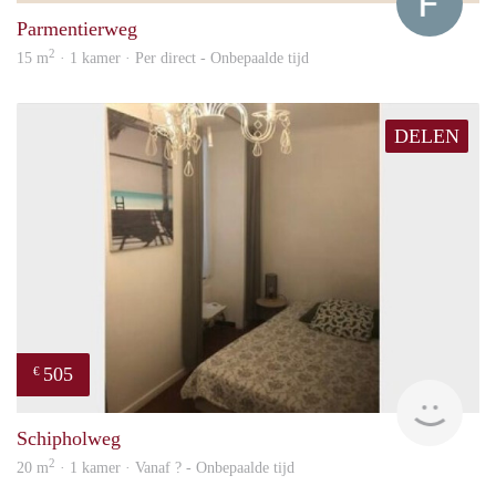
Parmentierweg
2
15 m
· 1 kamer · Per direct - Onbepaalde tijd
DELEN
505
€
finde
Schipholweg
2
20 m
· 1 kamer · Vanaf ? - Onbepaalde tijd