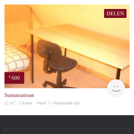
DELEN
600
€
finde
Sumatrastraat
2
12 m
· 1 kamer · Vanaf ? - Onbepaalde tijd