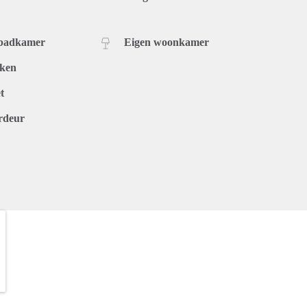
 badkamer
Eigen woonkamer
uken
t
rdeur
.