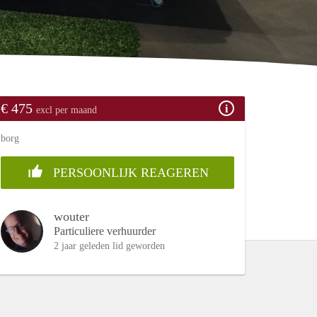
€ 475
excl per maand
borg
PERSOONLIJK REAGEREN
wouter
Particuliere verhuurder
2 jaar geleden lid geworden