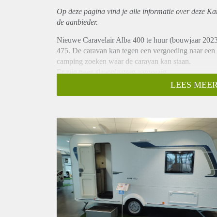
Op deze pagina vind je alle informatie over deze Ka
de aanbieder.
Nieuwe Caravelair Alba 400 te huur (bouwjaar 2023
475. De caravan kan tegen een vergoeding naar een
camping zoeken waar de caravan kan staan.
Er zijn twee slaapplaatsen aanwezig.
Vers watertank 45 liter
LEES MEER
WC
Twee wasbakken
Koelkast 85 liter vriezer 10 liter
5 stopcontacten
Raam dubbellaags, getint, uitzetbaar (met insecten h
3 pits kooktoestel met glasafdekking, spoelbak van e
Kachel TRUMA gas (Tevens is de caravan ook in de 
Warm watervoorziening met een hendel mengkraan
Het eigen risico bedraagt € 1250,-.
Onze caravan is van een volledige inventaris voorzi
Keukeninventaris
Glaswerk