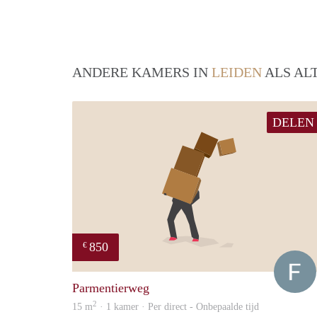
ANDERE KAMERS IN
LEIDEN
ALS AL
DELEN
850
€
Parmentierweg
2
15 m
· 1 kamer · Per direct - Onbepaalde tijd