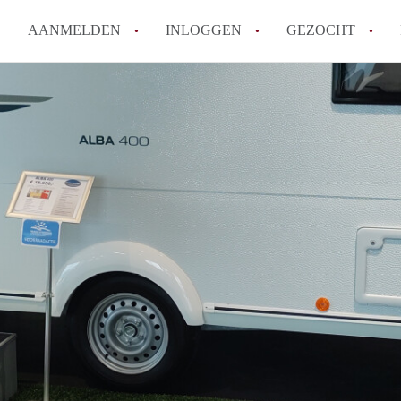
AANMELDEN
INLOGGEN
GEZOCHT
Tips: om in Leiden een kamer 
How to translate KamersLeide
Wat is KamersLeiden?
Wat is de privacyverklaring v
Berekent KamersLeiden makela
Alle veelgestelde vragen