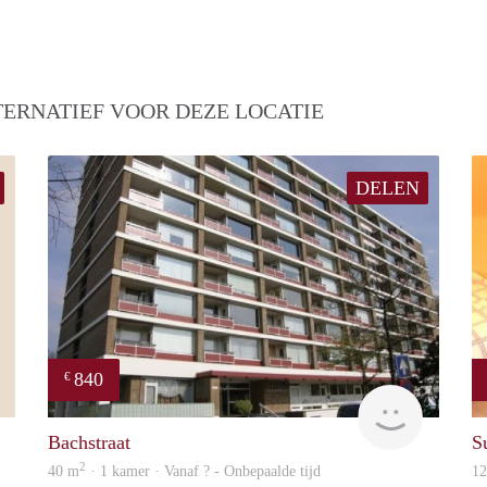
TERNATIEF VOOR DEZE LOCATIE
DELEN
840
€
Francisco
rent
Bachstraat
S
2
40 m
· 1 kamer · Vanaf ? - Onbepaalde tijd
1