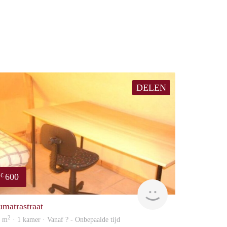
DELEN
600
€
finder
umatrastraat
2
2 m
· 1 kamer · Vanaf ? - Onbepaalde tijd