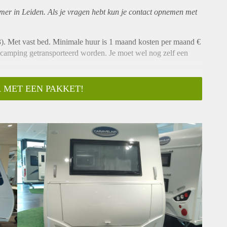
mer in Leiden. Als je vragen hebt kun je contact opnemen met
). Met vast bed. Minimale huur is 1 maand kosten per maand €
 camping getransporteerd worden. Je moet wel nog zelf een
 MET EEN PAKKET!
or en verduistering)
delstaal.
winter te gebruiken)
en.