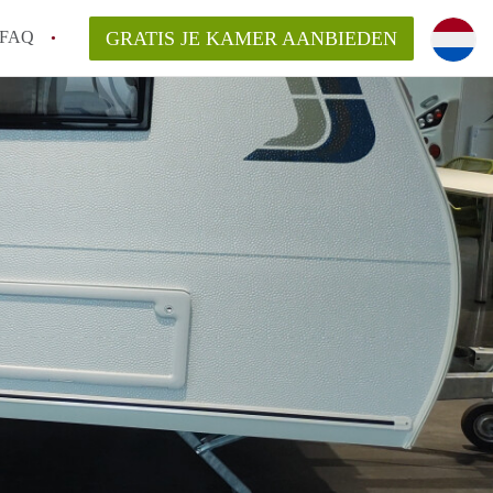
FAQ
GRATIS JE KAMER AANBIEDEN
te vinden!
n!
an KamersLeiden?
arsvergoeding/bemiddelingsvergoeding?