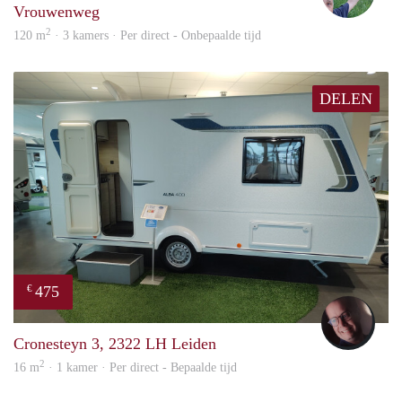
Vrouwenweg
2
120 m
· 3 kamers · Per direct - Onbepaalde tijd
DELEN
475
€
wout
Cronesteyn 3, 2322 LH Leiden
2
16 m
· 1 kamer · Per direct - Bepaalde tijd