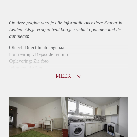
Op deze pagina vind je alle informatie over deze Kamer in
Leiden. Als je vragen hebt kun je contact opnemen met de
aanbieder.
Object: Direct bij de eigenaar
Huurtermijn: Bepaalde termijn
Oplevering: Zie foto
Inkomen eis: Nee
Borg: 1 maand
MEER
Bemiddeling kosten: Nee
Internet: Ja
Gedeelde keuken: Ja
Gedeelde Douche: Ja
Gedeelde woonkamer: Ja
Huisgenoten: Ja
Geslacht huisgenoten: Gemengd