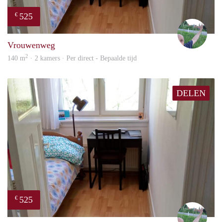
525
€
S.S.
Vrouwenweg
2
140 m
· 2 kamers · Per direct - Bepaalde tijd
DELEN
525
€
S.S.