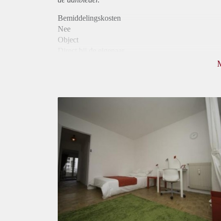
Bemiddelingskosten
Nee
Object
Direct bij de eigenaar
Borg
365
Garantiestelling
Niet mogelijk
Huurtoeslag
Niet mogelijk
Inkomen eis
N.V.T.
Huurtermijn
Onbepaalde termijn
Oplevering
Gestoffeerd