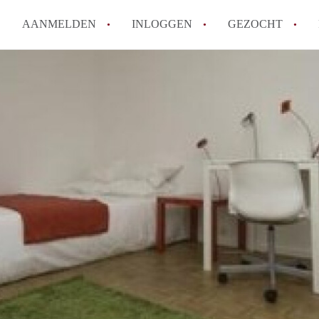
AANMELDEN
INLOGGEN
GEZOCHT
Tips: om in Leiden een kamer 
How to translate KamersLeide
Wat is KamersLeiden?
Wat is de privacyverklaring v
Berekent KamersLeiden makela
Alle veelgestelde vragen