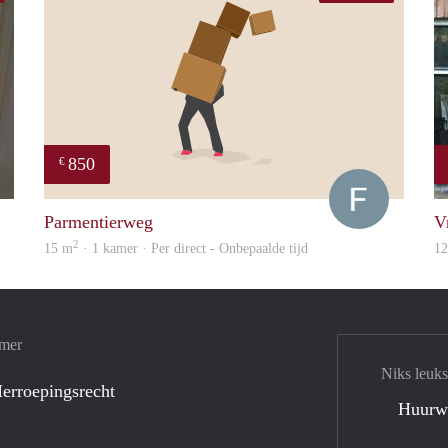
850
€
S.S.
Francisco
Parmentierweg
V
2
15 m
· 1 kamer · Per direct - Onbepaalde tijd
1
amer
Niks leuks
erroepingsrecht
Huurw