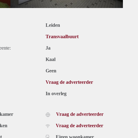
Leiden
Transvaalbuurt
eente:
Ja
Kaal
Geen
Vraag de adverteerder
In overleg
dkamer
Vraag de adverteerder
uken
Vraag de adverteerder
t
Eigen woonkamer