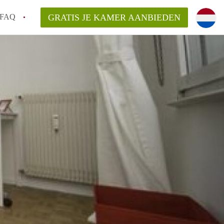
FAQ
GRATIS JE KAMER AANBIEDEN
te vinden!
n!
an KamersLeiden?
arsvergoeding/bemiddelingsvergoeding?