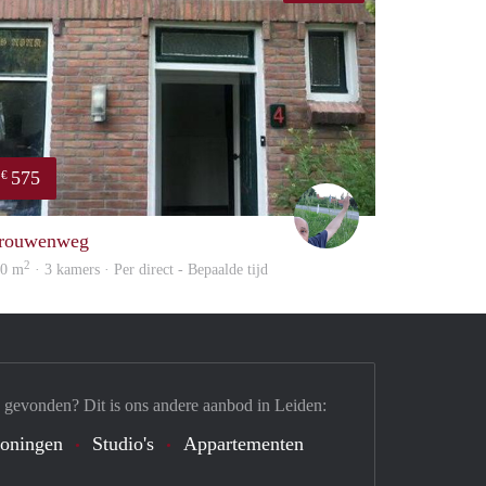
575
€
S.S.
rouwenweg
2
20 m
· 3 kamers · Per direct - Bepaalde tijd
 gevonden? Dit is ons andere aanbod in Leiden:
oningen
Studio's
Appartementen