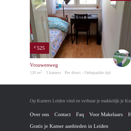
525
€
Vrouwenweg
2
120 m
· 3 kamers · Per direct - Onbepaalde tijd
Op Kamers Leiden vind en verhuur je makkelijk je K
Over ons
Contact
Faq
Voor Makelaars
H
Gratis je Kamer aanbieden in Leiden