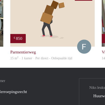
850
€
wouter
Francisco
Parmentierweg
V
2
15 m
· 1 kamer · Per direct - Onbepaalde tijd
1
amer
Niks leuks
erroepingsrecht
Huurw