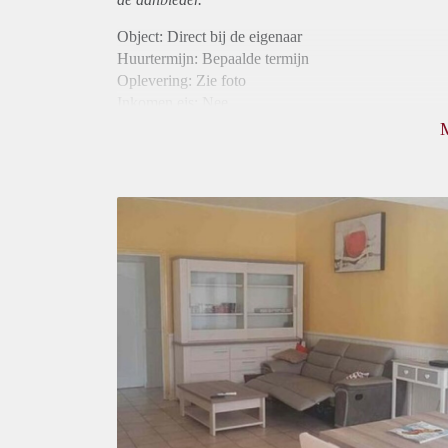
Object: Direct bij de eigenaar
Huurtermijn: Bepaalde termijn
Oplevering: Zie foto
Inkomen eis: Nee
Borg: 1 maand
Bemiddeling kosten: Nee
Internet: Ja
Gedeelde keuken: Ja
Gedeelde Douche: Ja
Gedeelde woonkamer: Ja
Huisgenoten: Ja
Geslacht huisgenoten: Gemengd