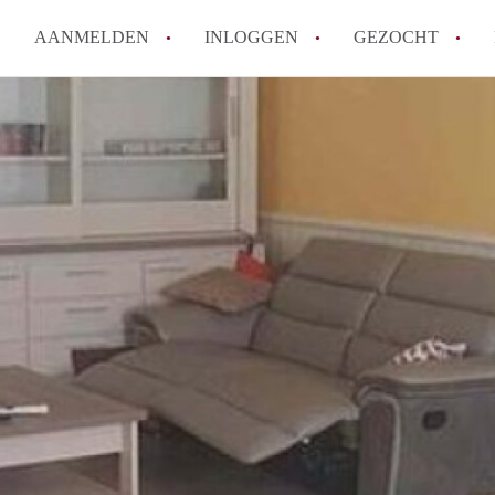
AANMELDEN
INLOGGEN
GEZOCHT
Tips: om in Leiden een kamer 
How to translate KamersLeide
Wat is KamersLeiden?
Wat is de privacyverklaring v
Berekent KamersLeiden makela
Alle veelgestelde vragen