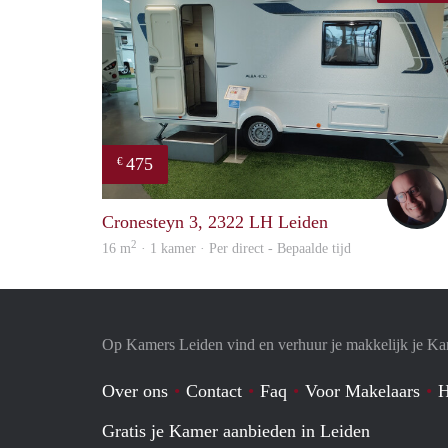
475
€
Cronesteyn 3, 2322 LH Leiden
2
16 m
· 1 kamer · Per direct - Bepaalde tijd
Op Kamers Leiden vind en verhuur je makkelijk je K
Over ons
Contact
Faq
Voor Makelaars
H
Gratis je Kamer aanbieden in Leiden