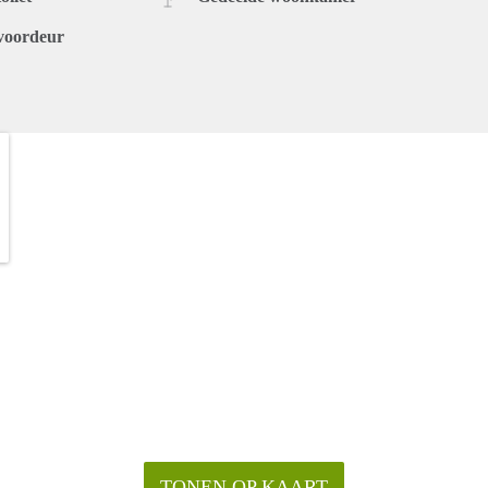
voordeur
TONEN OP KAART