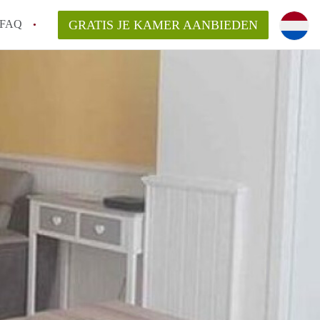
FAQ
GRATIS JE KAMER AANBIEDEN
te vinden!
n!
an KamersLeiden?
arsvergoeding/bemiddelingsvergoeding?