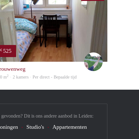
525
€
S.S.
rouwenweg
2
40 m
· 2 kamers · Per direct - Bepaalde tijd
 gevonden? Dit is ons andere aanbod in Leiden:
oningen
Studio's
Appartementen