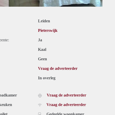
Leiden
Pieterswijk
eente:
Ja
Kaal
Geen
Vraag de adverteerder
In overleg
 badkamer
Vraag de adverteerder
 keuken
Vraag de adverteerder
oilet
Gedeelde woonkamer