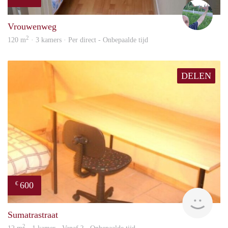
S.S.
Vrouwenweg
2
120 m
· 3 kamers · Per direct - Onbepaalde tijd
DELEN
600
€
finde
Sumatrastraat
2