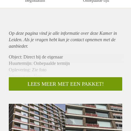
Begindatum
Onbepaalde tijd
Op deze pagina vind je alle informatie over deze Kamer in
Leiden. Als je vragen hebt kun je contact opnemen met de
aanbieder.
Object: Direct bij de eigenaar
Huurtermijn: Onbepaalde termijn
Oplevering: Zie foto
Inkomen eis: Nee
Garantiestelling mogelijk: Nee
LEES MEER MET EEN PAKKET!
Borg: 1 Maand
Bemiddeling kosten: Nee
Woningdelers toegestaan: Nee
Huisdieren toegestaan: Afhankelijk van de Eigenaar
Huurtoeslag grens: Ja
Geschikt voor studenten: Afhankelijk van de Eigenaar