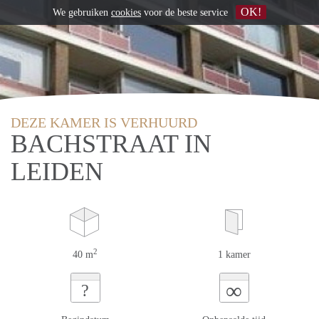
OK!
We gebruiken
cookies
voor de beste service
DEZE KAMER IS VERHUURD
BACHSTRAAT IN
LEIDEN
2
40 m
1 kamer
∞
?