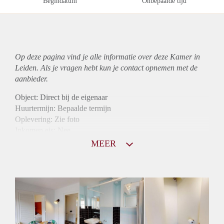
Begindatum
Onbepaalde tijd
Op deze pagina vind je alle informatie over deze Kamer in
Leiden. Als je vragen hebt kun je contact opnemen met de
aanbieder.
Object: Direct bij de eigenaar
Huurtermijn: Bepaalde termijn
Oplevering: Zie foto
Inkomen eis: Nee
Borg: 1 maand
MEER
Bemiddeling kosten: Nee
Internet: Ja
Gedeelde keuken: Ja
Gedeelde Douche: Ja
Gedeelde woonkamer: Ja
Huisgenoten: Ja
Geslacht huisgenoten: Gemengd