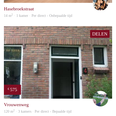
Hasebroekstraat
2
14 m
· 1 kamer · Per direct - Onbepaalde tijd
DELEN
575
€
S.S.
Vrouwenweg
2
120 m
· 3 kamers · Per direct - Bepaalde tijd