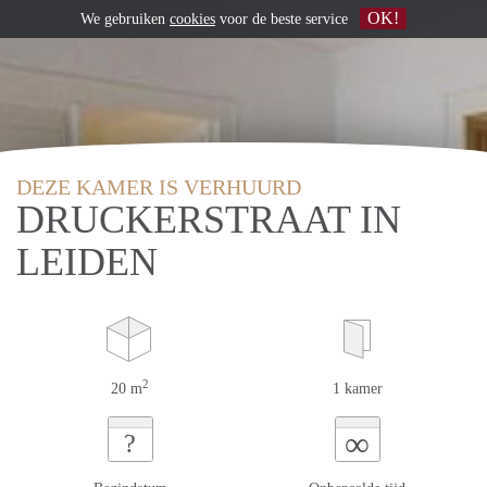
OK!
We gebruiken
cookies
voor de beste service
DEZE KAMER IS VERHUURD
DRUCKERSTRAAT IN
LEIDEN
2
20 m
1 kamer
∞
?