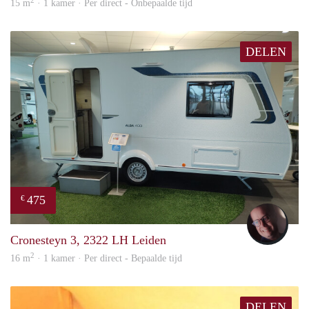
2
15 m
· 1 kamer · Per direct - Onbepaalde tijd
DELEN
475
€
wout
Cronesteyn 3, 2322 LH Leiden
2
16 m
· 1 kamer · Per direct - Bepaalde tijd
DELEN