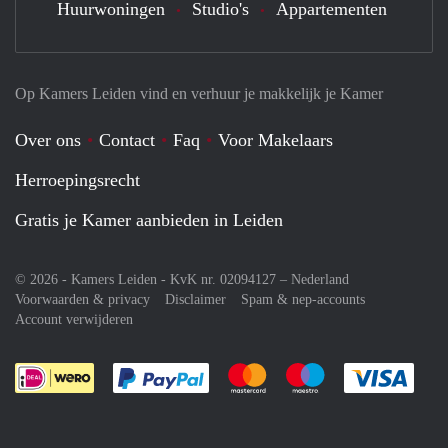
Huurwoningen
Studio's
Appartementen
Op Kamers Leiden vind en verhuur je makkelijk je Kamer
Over ons
Contact
Faq
Voor Makelaars
Herroepingsrecht
Gratis je Kamer aanbieden in Leiden
© 2026 - Kamers Leiden - KvK nr. 02094127 –
Nederland
Voorwaarden & privacy
Disclaimer
Spam & nep-accounts
Account verwijderen
Je rekent gemakkelijk af met Paypal
Je rekent gemakkelijk af met M
Je rekent gemakkelij
Je re