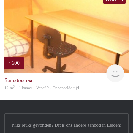
600
€
finde
Sumatrastraat
2
12 m
· 1 kamer · Vanaf ? - Onbepaalde tijd
Niks leuks gevonden? Dit is ons andere aanbod in Leiden: