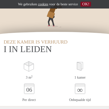
OK!
We gebruiken
cookies
voor de beste service
DEZE KAMER IS VERHUURD
I IN LEIDEN
2
3 m
1 kamer
∞
06
Per direct
Onbepaalde tijd