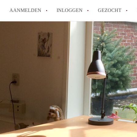
AANMELDEN
INLOGGEN
GEZOCHT
Tips: om in Leiden een kamer 
How to translate KamersLeide
Wat is KamersLeiden?
Wat is de privacyverklaring v
Berekent KamersLeiden makela
Alle veelgestelde vragen