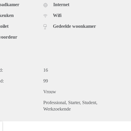
 badkamer
Internet
 keuken
Wifi
oilet
Gedeelde woonkamer
voordeur
d:
16
d:
99
Vrouw
Professional
Starter
Student
Werkzoekende