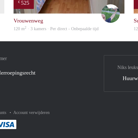
525
€
finder
S.S.
Vrouwenweg
S
2
120 m
· 3 kamers · Per direct - Onbepaalde tijd
1
amer
Niks leuks
erroepingsrecht
Huurw
unts
Account verwijderen
met Paypal
kelijk af met Mastercard
ent gemakkelijk af met Meastro
Je rekent gemakkelijk af met Visa