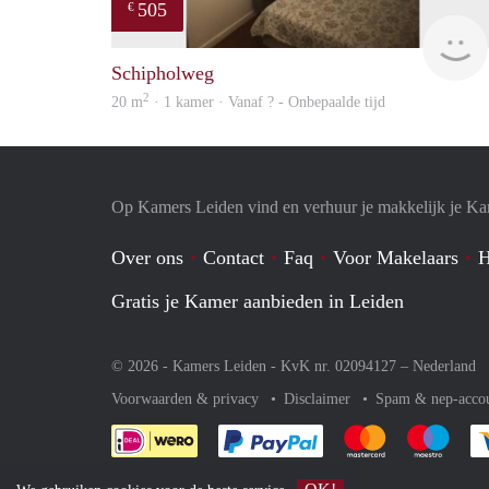
505
€
Schipholweg
2
20 m
· 1 kamer · Vanaf ? - Onbepaalde tijd
Op Kamers Leiden vind en verhuur je makkelijk je K
Over ons
Contact
Faq
Voor Makelaars
H
Gratis je Kamer aanbieden in Leiden
© 2026 - Kamers Leiden - KvK nr. 02094127 –
Nederland
Voorwaarden & privacy
Disclaimer
Spam & nep-acco
Je rekent gemakkelijk af 
Je rekent gemak
Je rek