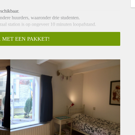
eschikbaar.
andere huurders, waaronder drie studenten.
traal station is op ongeveer 10 minuten loopafstand.
.
ternet.
 MET EEN PAKKET!