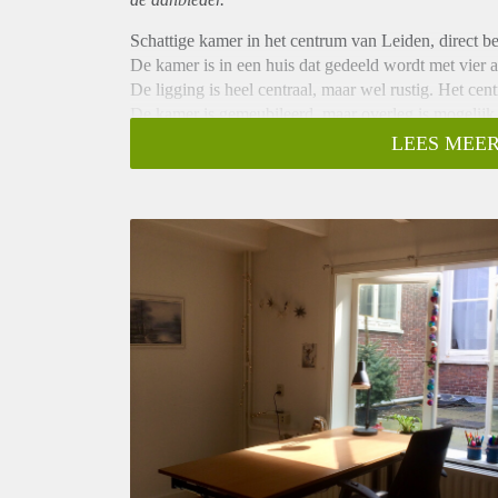
Schattige kamer in het centrum van Leiden, direct b
De kamer is in een huis dat gedeeld wordt met vier 
De ligging is heel centraal, maar wel rustig. Het cen
De kamer is gemeubileerd, maar overleg is mogelijk
De huurprijs is inclusief gas, water, elektriciteit en in
LEES MEER