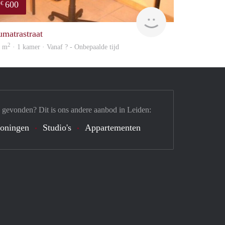
600
€
finder
umatrastraat
2
2 m
· 1 kamer · Vanaf ? - Onbepaalde tijd
 gevonden? Dit is ons andere aanbod in Leiden:
oningen
Studio's
Appartementen