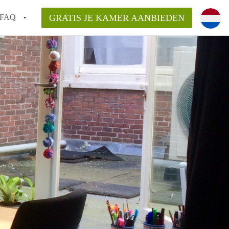
FAQ
GRATIS JE KAMER AANBIEDEN
te vinden!
n!
an KamersLeiden?
arsvergoeding/bemiddelingsvergoeding?