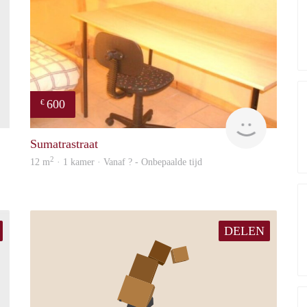
600
€
finder
finder
Sumatrastraat
2
12 m
· 1 kamer · Vanaf ? - Onbepaalde tijd
DELEN