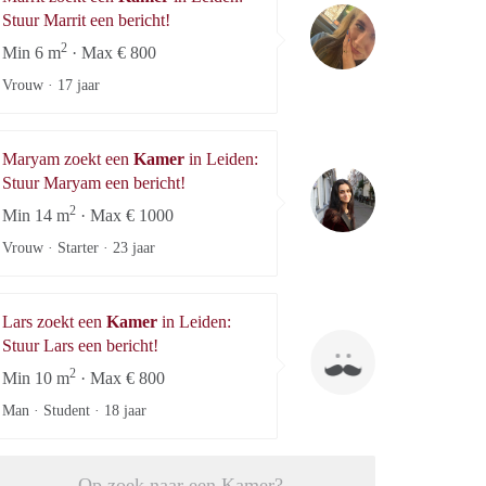
Marrit
Stuur Marrit een bericht!
2
Min 6 m
· Max € 800
Vrouw ·
17 jaar
Maryam zoekt een
Kamer
in Leiden:
Maryam
Stuur Maryam een bericht!
2
Min 14 m
· Max € 1000
Vrouw · Starter ·
23 jaar
Lars zoekt een
Kamer
in Leiden:
Lars
Stuur Lars een bericht!
2
Min 10 m
· Max € 800
Man · Student ·
18 jaar
Op zoek naar een Kamer?