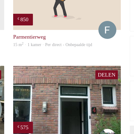
850
€
finder
Francisco
Parmentierweg
2
15 m
· 1 kamer · Per direct - Onbepaalde tijd
DELEN
575
€
wouter
S.S.