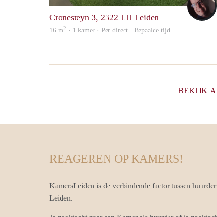
Cronesteyn 3, 2322 LH Leiden
2
16 m
· 1 kamer · Per direct - Bepaalde tijd
BEKIJK 
REAGEREN OP KAMERS!
KamersLeiden is de verbindende factor tussen huurder
Leiden.