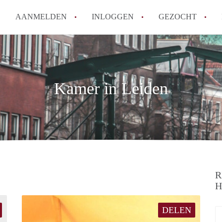
AANMELDEN
INLOGGEN
GEZOCHT
Tips: om in Leiden een kamer 
How to translate KamersLeide
Wat is KamersLeiden?
Kamer in Leiden
Wat is de privacyverklaring v
Berekent KamersLeiden makela
Alle veelgestelde vragen
R
H
DELEN