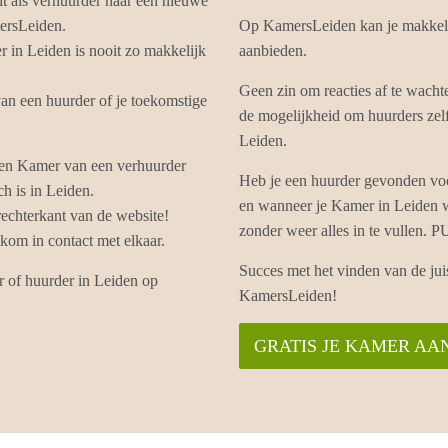
ht als verhuurder naar een nieuwe
ersLeiden.
Op KamersLeiden kan je makkeli
 in Leiden is nooit zo makkelijk
aanbieden.
Geen zin om reacties af te wach
an een huurder of je toekomstige
de mogelijkheid om huurders zelf
Leiden.
een Kamer van een verhuurder
Heb je een huurder gevonden voo
h is in Leiden.
en wanneer je Kamer in Leiden w
echterkant van de website!
zonder weer alles in te vullen
om in contact met elkaar.
Succes met het vinden van de ju
r of huurder in Leiden op
KamersLeiden!
GRATIS JE KAMER AA