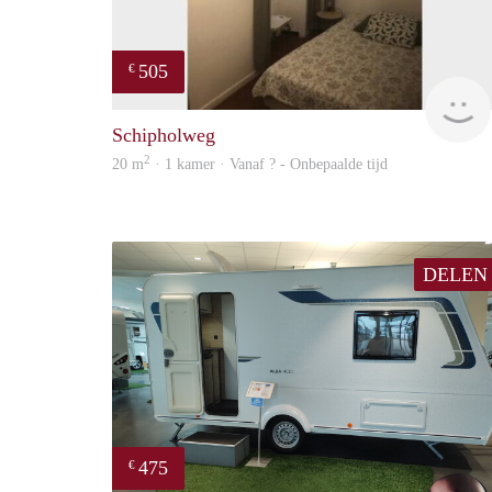
505
€
Schipholweg
2
20 m
· 1 kamer · Vanaf ? - Onbepaalde tijd
DELEN
475
€