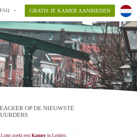
FAQ
GRATIS JE KAMER AANBIEDEN
te vinden!
n!
an KamersLeiden?
arsvergoeding/bemiddelingsvergoeding?
EAGEER OP DE NIEUWSTE
UURDERS
Lotte zoekt een
Kamer
in Leiden: