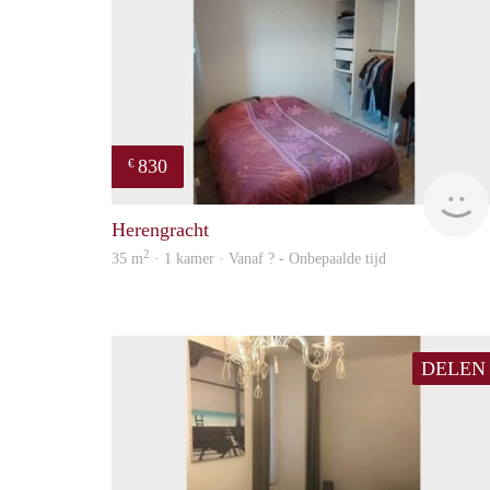
830
€
Herengracht
2
35 m
· 1 kamer · Vanaf ? - Onbepaalde tijd
DELEN