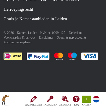
Herroepingsrecht
Gratis je Kamer aanbieden in Leiden
© 2026 - Kamers Leiden - KvK nr. 02094127 –
Nederland
Voorwaarden & privacy
Disclaimer
Spam & nep-accounts
Account verwijderen
Je rekent gemakkelijk af met Paypal
Je rekent gemakkelijk af met M
Je rekent gemakkelij
Je re
+
AANMELDEN
INLOGGEN
GEZOCHT
FAQ
KAMER