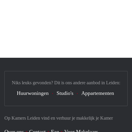
Niks leuks gevonden? Dit is ons andere aanbod in Leiden:
Huurwoningen
Studio's
Appartementen
Op Kamers Leiden vind en verhuur je makkelijk je Kamer
Over ons
Contact
Faq
Voor Makelaars