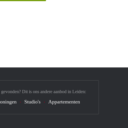
 gevonden? Dit is ons andere aanbod in Leiden:
oningen
Studio's
Appartementen