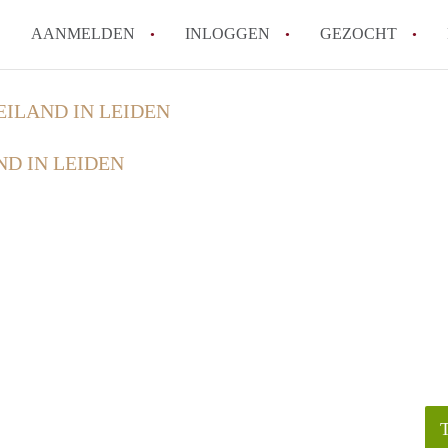
AANMELDEN
INLOGGEN
GEZOCHT
Tips: om in Leiden een kamer 
ILAND IN LEIDEN
How to translate KamersLeide
D IN LEIDEN
Wat is KamersLeiden?
Wat is de privacyverklaring v
Berekent KamersLeiden makela
Alle veelgestelde vragen