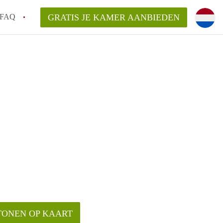
FAQ
GRATIS JE KAMER AANBIEDEN
te vinden!
n!
an KamersLeiden?
arsvergoeding/bemiddelingsvergoeding?
TONEN OP KAART