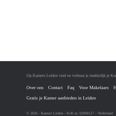
Op Kamers Leiden vind en verhuur je makkelijk je K
Over ons
Contact
Faq
Voor Makelaars
H
Gratis je Kamer aanbieden in Leiden
© 2026 - Kamers Leiden - KvK nr. 02094127 –
Nederland