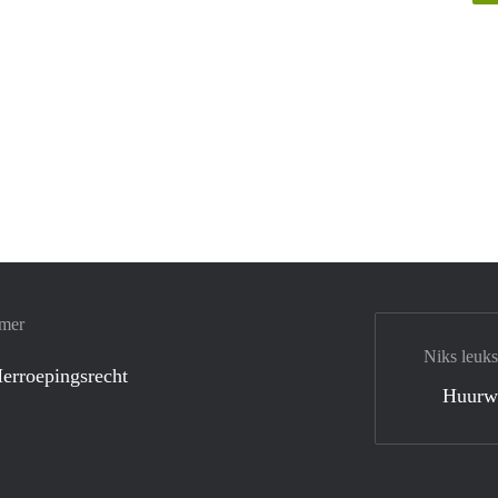
amer
Niks leuks
erroepingsrecht
Huurw