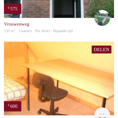
575
€
S.S.
Vrouwenweg
2
120 m
· 3 kamers · Per direct - Bepaalde tijd
DELEN
600
€
finde