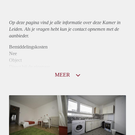
Op deze pagina vind je alle informatie over deze Kamer in
Leiden. Als je vragen hebt kun je contact opnemen met de
aanbieder.
Bemiddelingskosten
Nee
Object
Direct bij de eigenaar
Borg
MEER
365
Garantiestelling
Niet mogelijk
Huurtoeslag
Niet mogelijk
Inkomen eis
N.V.T.
Huurtermijn
Onbepaalde termijn