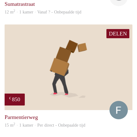
Sumatrastraat
2
12 m
· 1 kamer · Vanaf ? - Onbepaalde tijd
DELEN
850
€
Franc
Parmentierweg
2
15 m
· 1 kamer · Per direct - Onbepaalde tijd