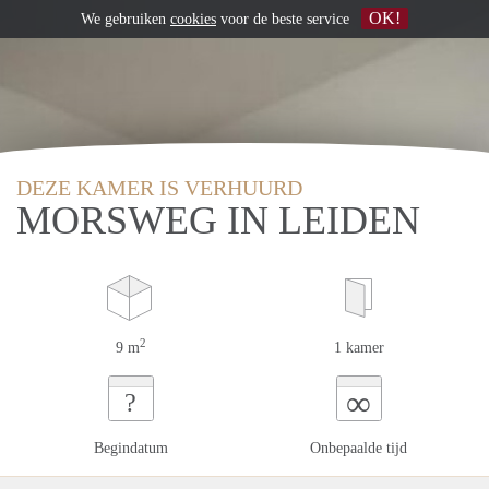
OK!
We gebruiken
cookies
voor de beste service
DEZE KAMER IS VERHUURD
MORSWEG IN LEIDEN
2
9 m
1 kamer
∞
?
Begindatum
Onbepaalde tijd