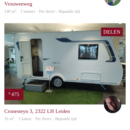
Vrouwenweg
2
140 m
· 2 kamers · Per direct - Bepaalde tijd
DELEN
475
€
wout
Cronesteyn 3, 2322 LH Leiden
2
16 m
· 1 kamer · Per direct - Bepaalde tijd