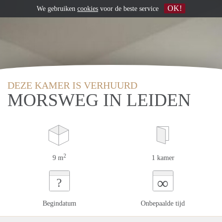
OK!
We gebruiken
cookies
voor de beste service
DEZE KAMER IS VERHUURD
MORSWEG IN LEIDEN
2
9 m
1 kamer
∞
?
Begindatum
Onbepaalde tijd