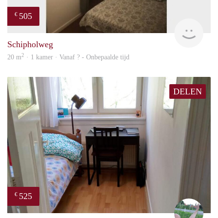
505
€
finde
Schipholweg
2
20 m
· 1 kamer · Vanaf ? - Onbepaalde tijd
DELEN
525
€
S.S.