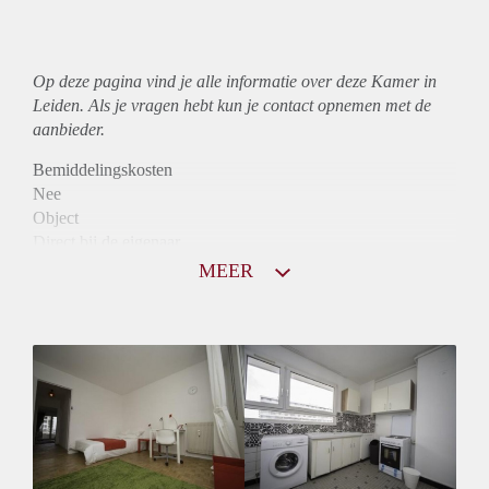
Op deze pagina vind je alle informatie over deze Kamer in
Leiden. Als je vragen hebt kun je contact opnemen met de
aanbieder.
Bemiddelingskosten
Nee
Object
Direct bij de eigenaar
Borg
MEER
365
Garantiestelling
Niet mogelijk
Huurtoeslag
Niet mogelijk
Inkomen eis
N.V.T.
Huurtermijn
Onbepaalde termijn