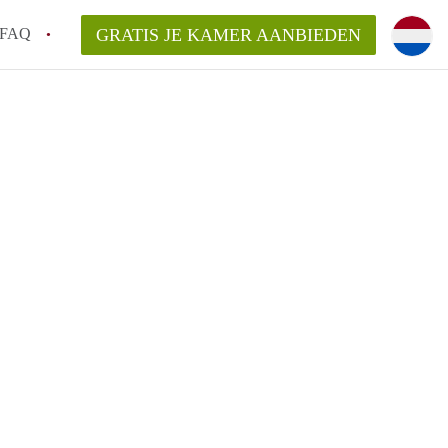
FAQ
GRATIS JE KAMER AANBIEDEN
te vinden!
n!
an KamersLeiden?
arsvergoeding/bemiddelingsvergoeding?