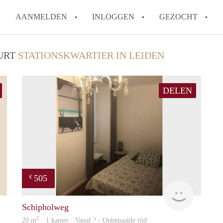
AANMELDEN
INLOGGEN
GEZOCHT
Tips: om in Leiden een kamer 
UURT
STATIONSKWARTIER IN LEIDEN
How to translate KamersLeide
Wat is KamersLeiden?
DELEN
Wat is de privacyverklaring v
Berekent KamersLeiden makela
Alle veelgestelde vragen
505
€
Francisco
finder
Schipholweg
2
20 m
· 1 kamer · Vanaf ? - Onbepaalde tijd