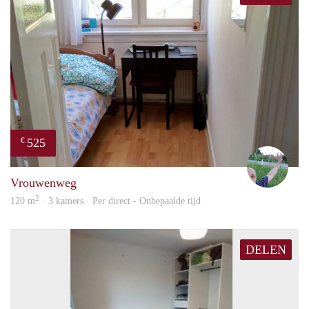
525
€
S.S.
Vrouwenweg
2
120 m
· 3 kamers · Per direct - Onbepaalde tijd
DELEN