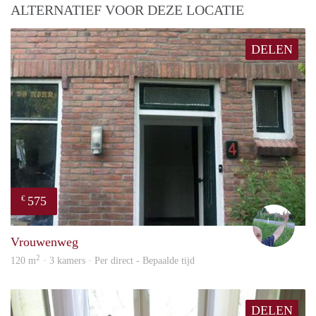
ALTERNATIEF VOOR DEZE LOCATIE
DELEN
575
€
S.S.
Vrouwenweg
2
120 m
· 3 kamers · Per direct - Bepaalde tijd
DELEN