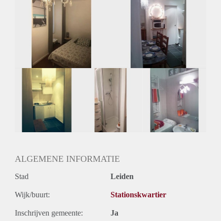
Huurtoeslag
Niet mogelijk
Inkomen eis
N.V.T.
Huurtermijn
Onbepaalde termijn
Oplevering
Gestoffeerd
ALGEMENE INFORMATIE
Stad
Leiden
Wijk/buurt:
Stationskwartier
Inschrijven gemeente:
Ja