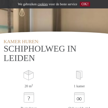
OK!
We gebruiken
cookies
voor de beste service
KAMER HUREN:
SCHIPHOLWEG IN
LEIDEN
2
20 m
1 kamer
∞
?