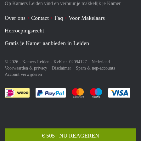
Op Kamers Leiden vind en verhuur je makkelijk je Kamer
Over ons
Contact
Faq
Voor Makelaars
Herroepingsrecht
Gratis je Kamer aanbieden in Leiden
© 2026 - Kamers Leiden - KvK nr. 02094127 –
Nederland
Voorwaarden & privacy
Disclaimer
Spam & nep-accounts
Account verwijderen
Je rekent gemakkelijk af met Paypal
Je rekent gemakkelijk af met M
Je rekent gemakkelij
Je re
€ 505 | NU REAGEREN