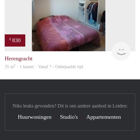
830
€
finde
Herengracht
2
35 m
· 1 kamer · Vanaf ? - Onbepaalde tijd
Niks leuks gevonden? Dit is ons andere aanbod in Leiden:
Huurwoningen
Studio's
Appartementen