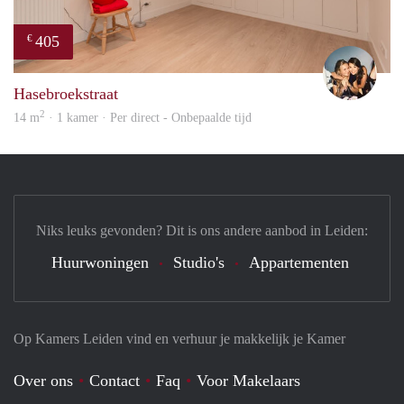
405
€
Mont
Hasebroekstraat
2
14 m
· 1 kamer · Per direct - Onbepaalde tijd
Niks leuks gevonden? Dit is ons andere aanbod in Leiden:
Huurwoningen
Studio's
Appartementen
Op Kamers Leiden vind en verhuur je makkelijk je Kamer
Over ons
Contact
Faq
Voor Makelaars