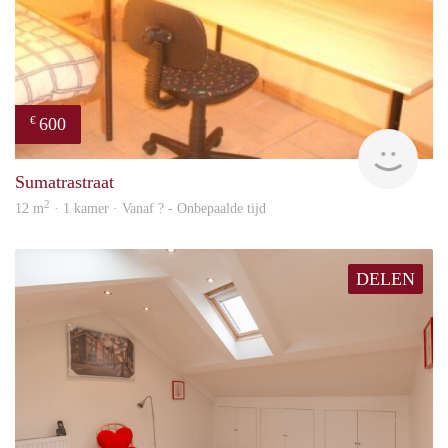
600
€
finde
Sumatrastraat
2
12 m
· 1 kamer · Vanaf ? - Onbepaalde tijd
DELEN