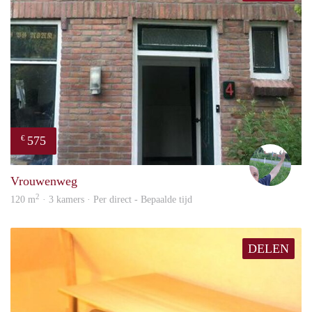
575
€
S.S.
Vrouwenweg
2
120 m
· 3 kamers · Per direct - Bepaalde tijd
DELEN