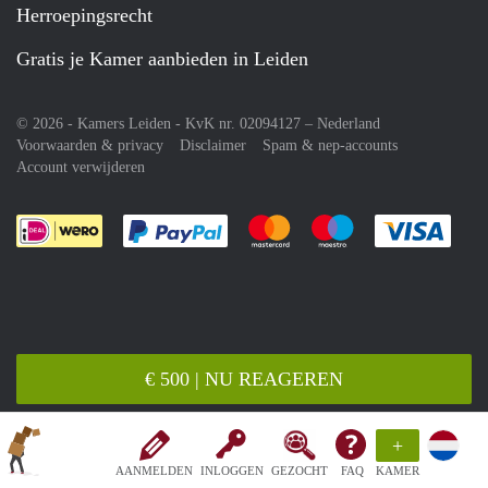
Herroepingsrecht
Gratis je Kamer aanbieden in Leiden
© 2026 - Kamers Leiden - KvK nr. 02094127 –
Nederland
Voorwaarden & privacy
Disclaimer
Spam & nep-accounts
Account verwijderen
Je rekent gemakkelijk af met Paypal
Je rekent gemakkelijk af met M
Je rekent gemakkelij
Je re
€ 500 | NU REAGEREN
+
AANMELDEN
INLOGGEN
GEZOCHT
FAQ
KAMER