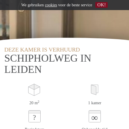
OK!
We gebruiken
cookies
voor de beste service
DEZE KAMER IS VERHUURD
SCHIPHOLWEG IN
LEIDEN
2
20 m
1 kamer
∞
?