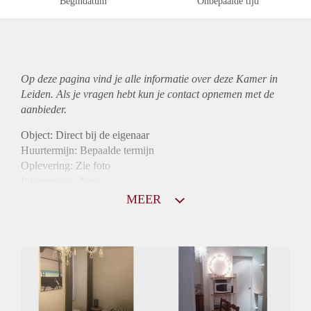
Begindatum
Onbepaalde tijd
Op deze pagina vind je alle informatie over deze Kamer in
Leiden. Als je vragen hebt kun je contact opnemen met de
aanbieder.
Object: Direct bij de eigenaar
Huurtermijn: Bepaalde termijn
Oplevering: Zie foto
Inkomen eis: Nee
Borg: 1 maand
MEER
Bemiddeling kosten: Nee
Internet: Ja
Gedeelde keuken: Ja
Gedeelde Douche: Ja
Gedeelde woonkamer: Ja
Huisgenoten: Ja
Geslacht huisgenoten: Gemengd