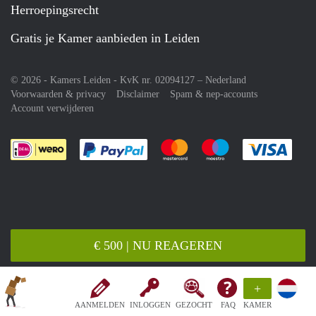
Herroepingsrecht
Gratis je Kamer aanbieden in Leiden
© 2026 - Kamers Leiden - KvK nr. 02094127 –
Nederland
Voorwaarden & privacy
Disclaimer
Spam & nep-accounts
Account verwijderen
Je rekent gemakkelijk af met Paypal
Je rekent gemakkelijk af met M
Je rekent gemakkelij
Je re
€ 500 | NU REAGEREN
+
AANMELDEN
INLOGGEN
GEZOCHT
FAQ
KAMER