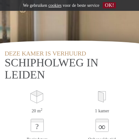
OK!
We gebruiken
cookies
voor de beste service
DEZE KAMER IS VERHUURD
SCHIPHOLWEG IN
LEIDEN
2
20 m
1 kamer
∞
?