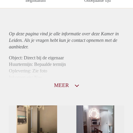
Begindatum
Onbepaalde tijd
Op deze pagina vind je alle informatie over deze Kamer in
Leiden. Als je vragen hebt kun je contact opnemen met de
aanbieder.
Object: Direct bij de eigenaar
Huurtermijn: Bepaalde termijn
Oplevering: Zie foto
Inkomen eis: Nee
Borg: 1 maand
MEER
Bemiddeling kosten: Nee
Internet: Ja
Gedeelde keuken: Ja
Gedeelde Douche: Ja
Gedeelde woonkamer: Ja
Huisgenoten: Ja
Geslacht huisgenoten: Gemengd