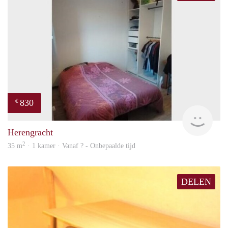
830
€
finde
Herengracht
2
35 m
· 1 kamer · Vanaf ? - Onbepaalde tijd
DELEN