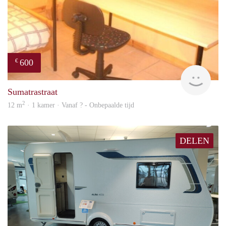
600
€
finde
Sumatrastraat
2
12 m
· 1 kamer · Vanaf ? - Onbepaalde tijd
DELEN