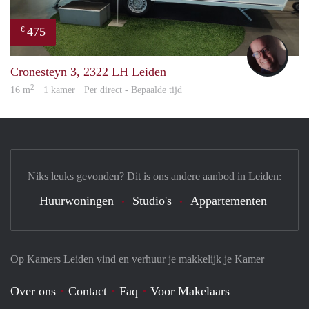
475
€
wout
Cronesteyn 3, 2322 LH Leiden
2
16 m
· 1 kamer · Per direct - Bepaalde tijd
Niks leuks gevonden? Dit is ons andere aanbod in Leiden:
Huurwoningen
Studio's
Appartementen
Op Kamers Leiden vind en verhuur je makkelijk je Kamer
Over ons
Contact
Faq
Voor Makelaars