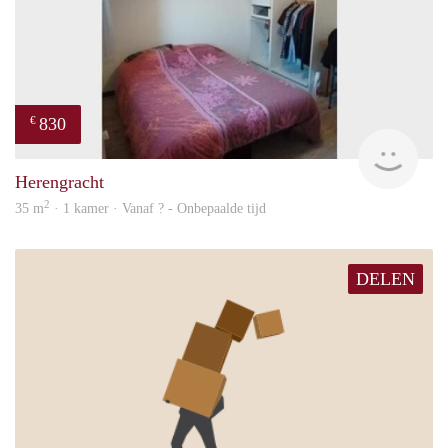
830
€
finde
Herengracht
2
35 m
· 1 kamer · Vanaf ? - Onbepaalde tijd
DELEN