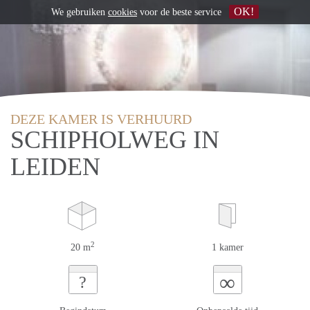
OK!
We gebruiken
cookies
voor de beste service
DEZE KAMER IS VERHUURD
SCHIPHOLWEG IN
LEIDEN
2
20 m
1 kamer
∞
?