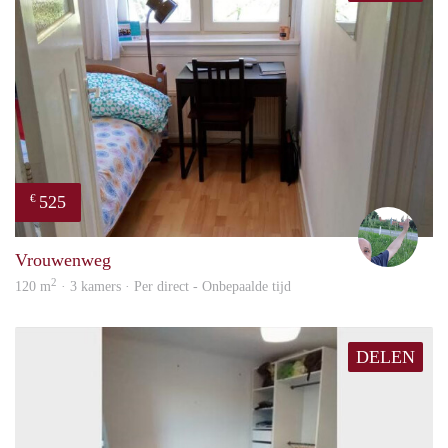
525
€
S.S.
Vrouwenweg
2
120 m
· 3 kamers · Per direct - Onbepaalde tijd
DELEN