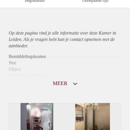
Begindatum
Onbepaalde tijd
Op deze pagina vind je alle informatie over deze Kamer in
Leiden. Als je vragen hebt kun je contact opnemen met de
aanbieder.
Bemiddelingskosten
Nee
Object
Direct bij de eigenaar
Borg
MEER
470
Garantiestelling
Niet mogelijk
Huurtoeslag
Niet mogelijk
Inkomen eis
N.V.T.