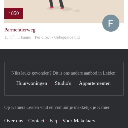
850
€
Franc
Parmentierweg
2
15 m
· 1 kamer · Per direct - Onbepaalde tijd
Niks leuks gevonden? Dit is ons andere aanbod in Leiden:
Huurwoningen
Studio's
Appartementen
Op Kamers Leiden vind en verhuur je makkelijk je Kamer
Over ons
Contact
Faq
Voor Makelaars