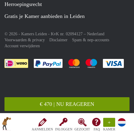
Herroepingsrecht
Gratis je Kamer aanbieden in Leiden
© 2026 - Kamers Leiden - KvK nr. 02094127 –
Nederland
Voorwaarden & privacy
Disclaimer
Spam & nep-accounts
Account verwijderen
Je rekent gemakkelijk af met Paypal
Je rekent gemakkelijk af met M
Je rekent gemakkelij
Je re
€ 470 | NU REAGEREN
+
AANMELDEN
INLOGGEN
GEZOCHT
FAQ
KAMER