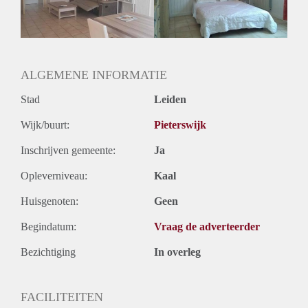
Huurtermijn
Onbepaalde termijn
Oplevering
Gestoffeerd
ALGEMENE INFORMATIE
Stad
Leiden
Wijk/buurt:
Pieterswijk
Inschrijven gemeente:
Ja
Opleverniveau:
Kaal
Huisgenoten:
Geen
Begindatum:
Vraag de adverteerder
Bezichtiging
In overleg
FACILITEITEN