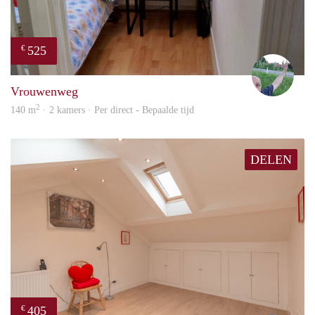
525
€
S.S.
Vrouwenweg
2
140 m
· 2 kamers · Per direct - Bepaalde tijd
DELEN
405
€