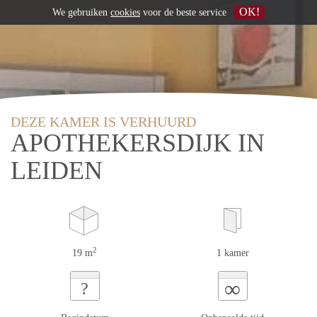
OK!
We gebruiken
cookies
voor de beste service
DEZE KAMER IS VERHUURD
APOTHEKERSDIJK IN
LEIDEN
2
19 m
1 kamer
∞
?