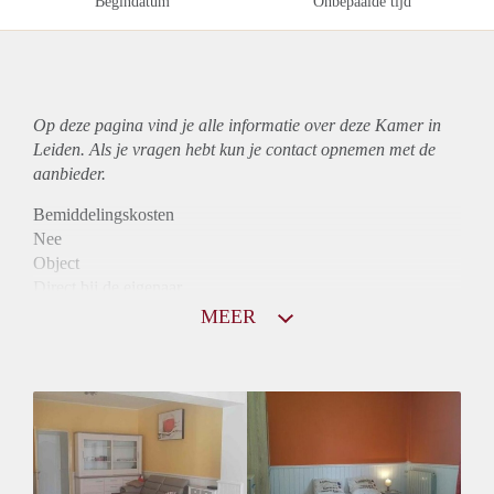
Begindatum
Onbepaalde tijd
Op deze pagina vind je alle informatie over deze Kamer in
Leiden. Als je vragen hebt kun je contact opnemen met de
aanbieder.
Bemiddelingskosten
Nee
Object
Direct bij de eigenaar
Borg
MEER
680
Garantiestelling
Niet mogelijk
Huurtoeslag
Niet mogelijk
Inkomen eis
N.V.T.