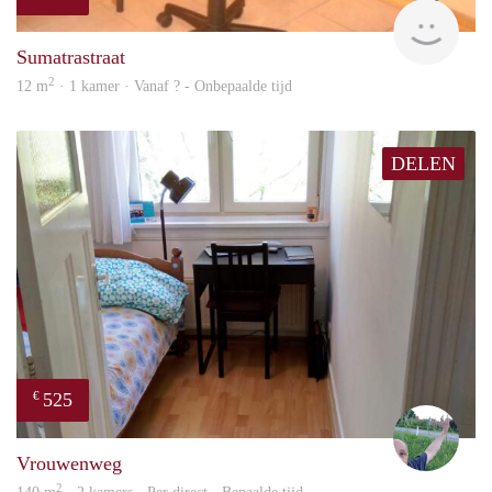
finde
Sumatrastraat
2
12 m
· 1 kamer · Vanaf ? - Onbepaalde tijd
DELEN
525
€
S.S.
Vrouwenweg
2