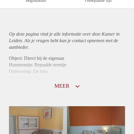
Begindatum
Onbepaalde tijd
Op deze pagina vind je alle informatie over deze Kamer in
Leiden. Als je vragen hebt kun je contact opnemen met de
aanbieder.
Object: Direct bij de eigenaar
Huurtermijn: Bepaalde termijn
Oplevering: Zie foto
Inkomen eis: Nee
Borg: 1 maand
MEER
Bemiddeling kosten: Nee
Internet: Ja
Gedeelde keuken: Ja
Gedeelde Douche: Ja
Gedeelde woonkamer: Ja
Huisgenoten: Ja
Geslacht huisgenoten: Gemengd