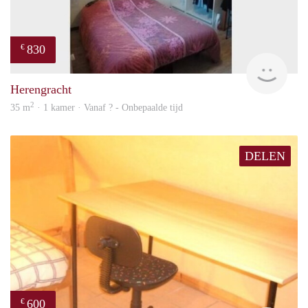
830
€
finde
Herengracht
2
35 m
· 1 kamer · Vanaf ? - Onbepaalde tijd
DELEN
600
€