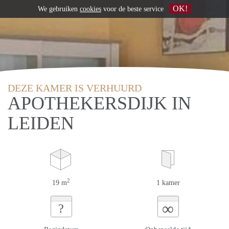
OK!
We gebruiken
cookies
voor de beste service
DEZE KAMER IS VERHUURD
APOTHEKERSDIJK IN
LEIDEN
2
19 m
1 kamer
∞
?