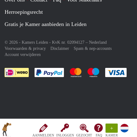
Herroepingsrecht
Gratis je Kamer aanbieden in Leiden
© 2026 - Kamers Leiden - KvK nr. 02094127 –
Nederland
Voorwaarden & privacy
Disclaimer
Spam & nep-accounts
Account verwijderen
Je rekent gemakkelijk af met Paypal
Je rekent gemakkelijk af met M
Je rekent gemakkelij
Je re
+
AANMELDEN
INLOGGEN
GEZOCHT
FAQ
KAMER