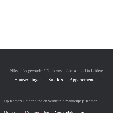
Niks leuks gevonden? Dit is ons andere aanbod in Leiden:
Huurwoningen
Studio's
Appartementen
Op Kamers Leiden vind en verhuur je makkelijk je Kamer
Over ons
Contact
Faq
Voor Makelaars