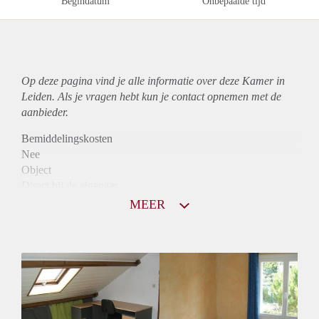
Begindatum
Onbepaalde tijd
Op deze pagina vind je alle informatie over deze Kamer in
Leiden. Als je vragen hebt kun je contact opnemen met de
aanbieder.
Bemiddelingskosten
Nee
Object
Direct bij de eigenaar
Borg
MEER
495
Garantiestelling
Niet mogelijk
Huurtoeslag
Niet mogelijk
Inkomen eis
N.V.T.