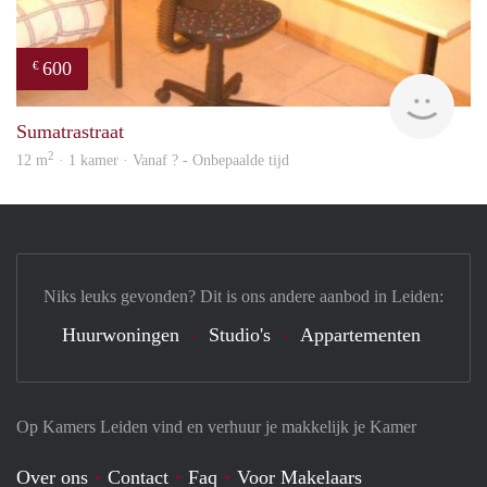
600
€
finde
Sumatrastraat
2
12 m
· 1 kamer · Vanaf ? - Onbepaalde tijd
Niks leuks gevonden? Dit is ons andere aanbod in Leiden:
Huurwoningen
Studio's
Appartementen
Op Kamers Leiden vind en verhuur je makkelijk je Kamer
Over ons
Contact
Faq
Voor Makelaars