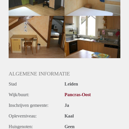
Huurtermijn
Onbepaalde termijn
Oplevering
Gestoffeerd
ALGEMENE INFORMATIE
Stad
Leiden
Wijk/buurt:
Pancras-Oost
Inschrijven gemeente:
Ja
Opleverniveau:
Kaal
Huisgenoten:
Geen