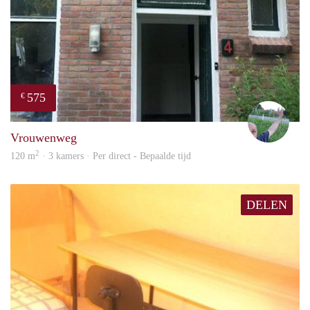
575
€
S.S.
Vrouwenweg
2
120 m
· 3 kamers · Per direct - Bepaalde tijd
DELEN