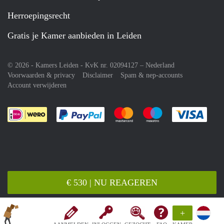
Herroepingsrecht
Gratis je Kamer aanbieden in Leiden
© 2026 - Kamers Leiden - KvK nr. 02094127 –
Nederland
Voorwaarden & privacy
Disclaimer
Spam & nep-accounts
Account verwijderen
Je rekent gemakkelijk af met Paypal
Je rekent gemakkelijk af met M
Je rekent gemakkelij
Je re
€ 530 | NU REAGEREN
+