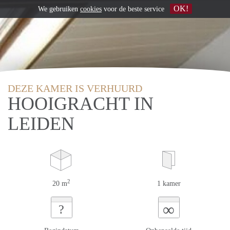
OK!
We gebruiken
cookies
voor de beste service
DEZE KAMER IS VERHUURD
HOOIGRACHT IN
LEIDEN
2
20 m
1 kamer
∞
?