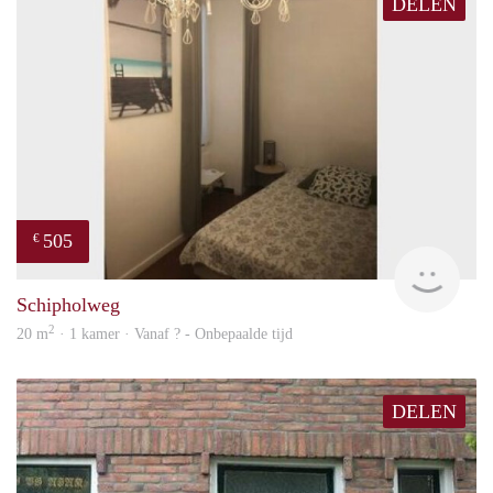
DELEN
505
€
finde
Schipholweg
2
20 m
· 1 kamer · Vanaf ? - Onbepaalde tijd
DELEN