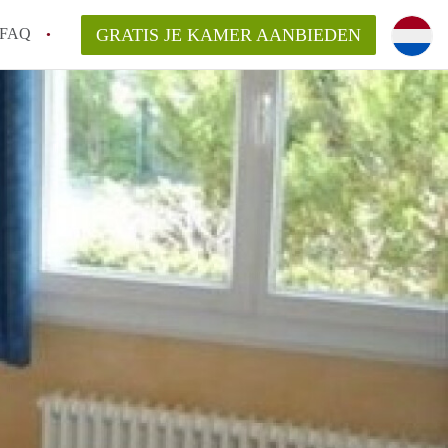
FAQ
GRATIS JE KAMER AANBIEDEN
te vinden!
n!
an KamersLeiden?
arsvergoeding/bemiddelingsvergoeding?