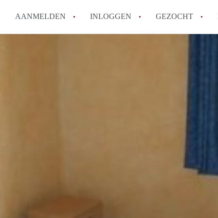
AANMELDEN
INLOGGEN
GEZOCHT
Tips: om in Leiden een kamer 
How to translate KamersLeide
Wat is KamersLeiden?
Wat is de privacyverklaring v
Berekent KamersLeiden makela
Alle veelgestelde vragen