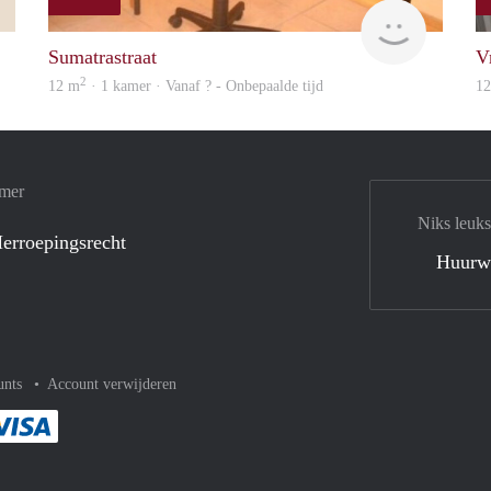
Francisco
finder
Sumatrastraat
V
2
12 m
· 1 kamer · Vanaf ? - Onbepaalde tijd
1
amer
Niks leuks
erroepingsrecht
Huurw
unts
Account verwijderen
met Paypal
kelijk af met Mastercard
ent gemakkelijk af met Meastro
Je rekent gemakkelijk af met Visa