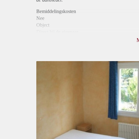
Bemiddelingskosten
Nee
Object
Direct bij de eigenaar
Borg
530
Garantiestelling
Niet mogelijk
Huurtoeslag
Niet mogelijk
Inkomen eis
N.V.T.
Huurtermijn
Onbepaalde termijn
Oplevering
Gestoffeerd