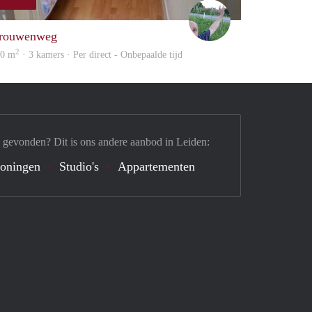
S.S.
rouwenweg
2
20 m
· 3 kamers · Per direct - Onbepaalde tijd
 gevonden? Dit is ons andere aanbod in Leiden:
oningen
Studio's
Appartementen