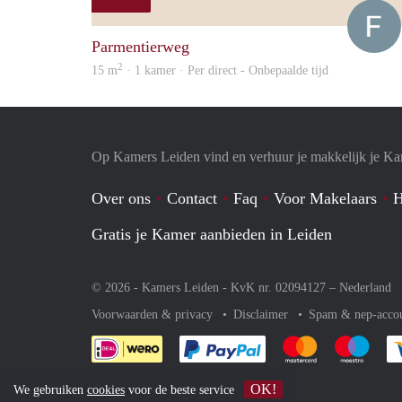
Parmentierweg
2
15 m
· 1 kamer · Per direct - Onbepaalde tijd
Op Kamers Leiden vind en verhuur je makkelijk je K
Over ons
Contact
Faq
Voor Makelaars
H
Gratis je Kamer aanbieden in Leiden
© 2026 - Kamers Leiden - KvK nr. 02094127 –
Nederland
Voorwaarden & privacy
Disclaimer
Spam & nep-acco
Je rekent gemakkelijk af 
Je rekent gemak
Je rek
OK!
We gebruiken
cookies
voor de beste service