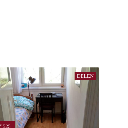
DELEN
525
€