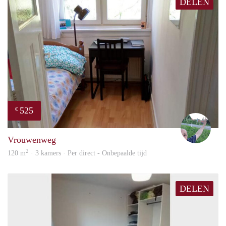
DELEN
525
€
S.S.
Vrouwenweg
2
120 m
· 3 kamers · Per direct - Onbepaalde tijd
DELEN