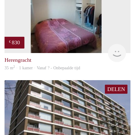
830
€
finde
Herengracht
2
35 m
· 1 kamer · Vanaf ? - Onbepaalde tijd
DELEN