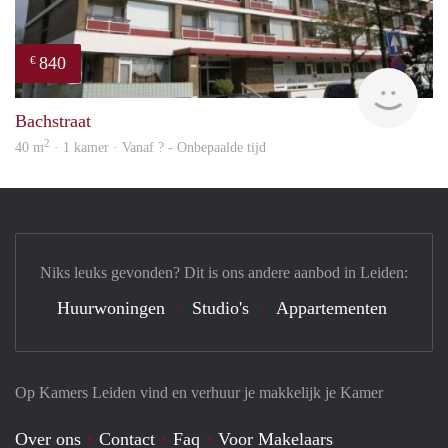
840
€
rent
Bachstraat
2
40 m
· 1 kamer · Vanaf ? - Onbepaalde tijd
Niks leuks gevonden? Dit is ons andere aanbod in Leiden:
Huurwoningen
Studio's
Appartementen
Op Kamers Leiden vind en verhuur je makkelijk je Kamer
Over ons
Contact
Faq
Voor Makelaars