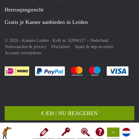
Herroepingsrecht
Gratis je Kamer aanbieden in Leiden
© 2026 - Kamers Leiden - KvK nr. 02094127 –
Nederland
Voorwaarden & privacy
Disclaimer
Spam & nep-accounts
Account verwijderen
Je rekent gemakkelijk af met Paypal
Je rekent gemakkelijk af met M
Je rekent gemakkelij
Je re
€ 830 | NU REAGEREN
+