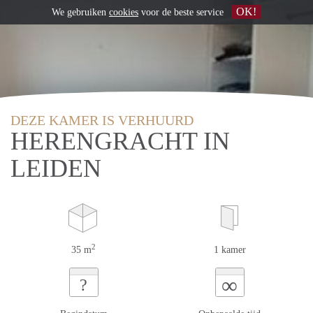
OK!
We gebruiken
cookies
voor de beste service
DEZE KAMER IS VERHUURD
HERENGRACHT IN
LEIDEN
2
35 m
1 kamer
∞
?