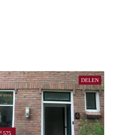
DELEN
575
€