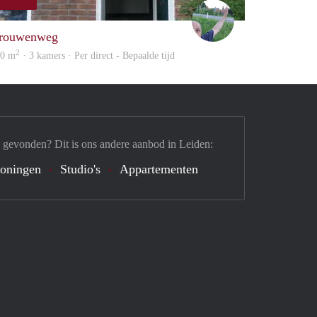
S.S.
rouwenweg
2
20 m
· 3 kamers · Per direct - Bepaalde tijd
 gevonden? Dit is ons andere aanbod in Leiden:
oningen
Studio's
Appartementen