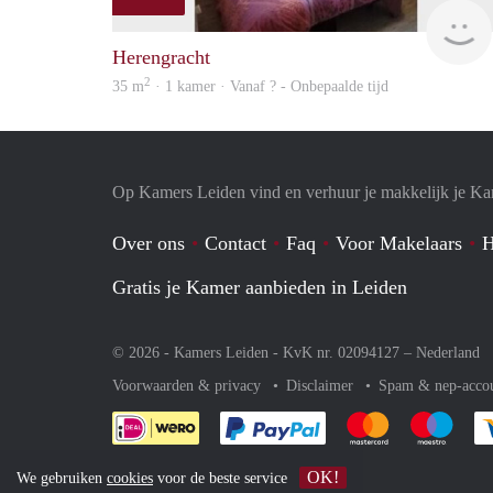
Herengracht
2
35 m
· 1 kamer · Vanaf ? - Onbepaalde tijd
Op Kamers Leiden vind en verhuur je makkelijk je K
Over ons
Contact
Faq
Voor Makelaars
H
Gratis je Kamer aanbieden in Leiden
© 2026 - Kamers Leiden - KvK nr. 02094127 –
Nederland
Voorwaarden & privacy
Disclaimer
Spam & nep-acco
Je rekent gemakkelijk af 
Je rekent gemak
Je rek
OK!
We gebruiken
cookies
voor de beste service