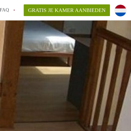
FAQ
GRATIS JE KAMER AANBIEDEN
te vinden!
n!
an KamersLeiden?
arsvergoeding/bemiddelingsvergoeding?