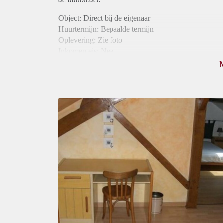
Object: Direct bij de eigenaar
Huurtermijn: Bepaalde termijn
Oplevering: Zie foto
Inkomen eis: Nee
Borg: 1 maand
Bemiddeling kosten: Nee
Internet: Ja
Gedeelde keuken: Ja
Gedeelde Douche: Ja
Gedeelde woonkamer: Ja
Huisgenoten: Ja
Geslacht huisgenoten: Gemengd