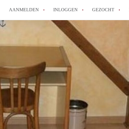
AANMELDEN
INLOGGEN
GEZOCHT
Tips: om in Leiden een kamer 
How to translate KamersLeide
Wat is KamersLeiden?
Wat is de privacyverklaring v
Berekent KamersLeiden makela
Alle veelgestelde vragen