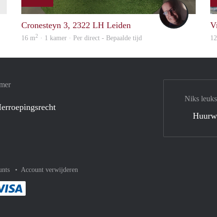
finder
wouter
Cronesteyn 3, 2322 LH Leiden
V
2
16 m
· 1 kamer · Per direct - Bepaalde tijd
1
amer
Niks leuks
erroepingsrecht
Huurw
unts
Account verwijderen
met Paypal
kelijk af met Mastercard
ent gemakkelijk af met Meastro
Je rekent gemakkelijk af met Visa