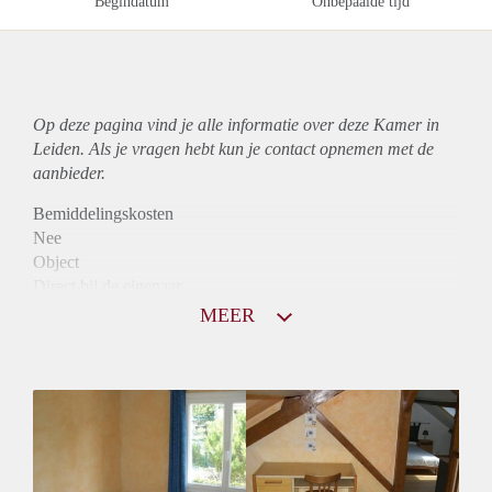
Begindatum
Onbepaalde tijd
Op deze pagina vind je alle informatie over deze Kamer in
Leiden. Als je vragen hebt kun je contact opnemen met de
aanbieder.
Bemiddelingskosten
Nee
Object
Direct bij de eigenaar
Borg
MEER
530
Garantiestelling
Niet mogelijk
Huurtoeslag
Niet mogelijk
Inkomen eis
N.V.T.