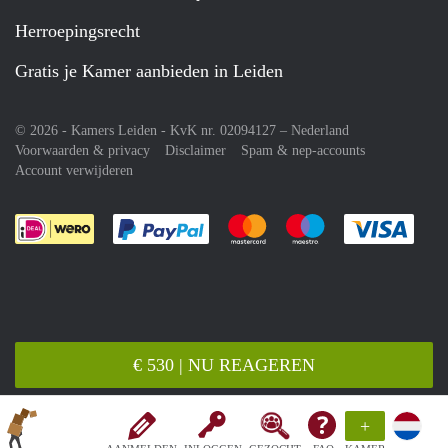
Herroepingsrecht
Gratis je Kamer aanbieden in Leiden
© 2026 - Kamers Leiden - KvK nr. 02094127 –
Nederland
Voorwaarden & privacy
Disclaimer
Spam & nep-accounts
Account verwijderen
Je rekent gemakkelijk af met Paypal
Je rekent gemakkelijk af met M
Je rekent gemakkelij
Je re
€ 530 | NU REAGEREN
+