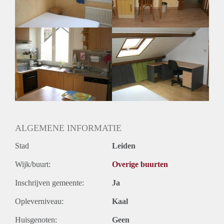
Huurtermijn
Onbepaalde termijn
Oplevering
Gestoffeerd
ALGEMENE INFORMATIE
Stad
Leiden
Wijk/buurt:
Overige buurten
Inschrijven gemeente:
Ja
Opleverniveau:
Kaal
Huisgenoten:
Geen