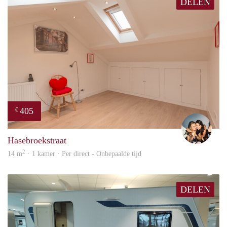
DELEN
405
€
Mont
Hasebroekstraat
2
14 m
· 1 kamer · Per direct - Onbepaalde tijd
DELEN