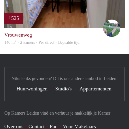
525
€
S.S.
Vrouwenweg
2
140 m
· 2 kamers · Per direct - Bepaalde tijd
Niks leuks gevonden? Dit is ons andere aanbod in Leiden:
Huurwoningen
Studio's
Appartementen
Op Kamers Leiden vind en verhuur je makkelijk je Kamer
Over ons
Contact
Faq
Voor Makelaars