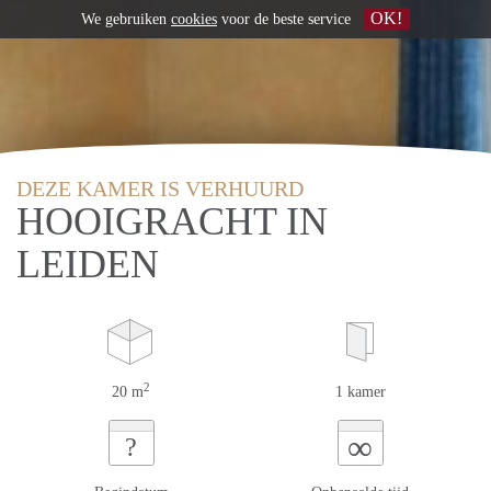
OK!
We gebruiken
cookies
voor de beste service
DEZE KAMER IS VERHUURD
HOOIGRACHT IN
LEIDEN
2
20 m
1 kamer
∞
?