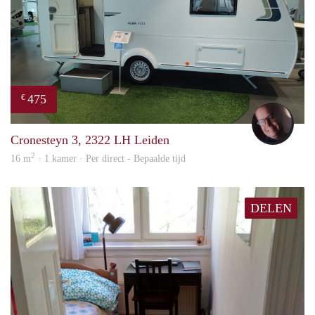
475
€
wout
Cronesteyn 3, 2322 LH Leiden
2
16 m
· 1 kamer · Per direct - Bepaalde tijd
DELEN