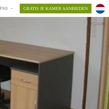
FAQ
GRATIS JE KAMER AANBIEDEN
te vinden!
n!
an KamersLeiden?
arsvergoeding/bemiddelingsvergoeding?