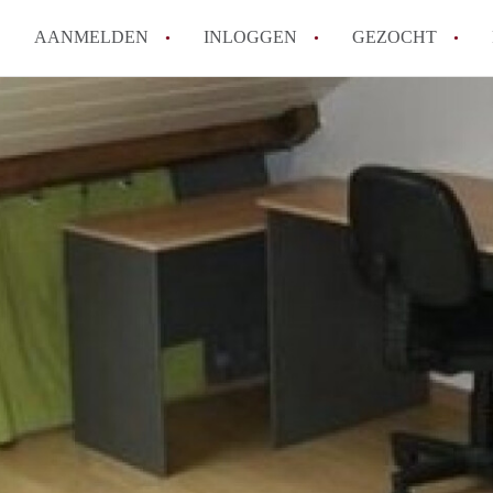
AANMELDEN
INLOGGEN
GEZOCHT
Tips: om in Leiden een kamer 
How to translate KamersLeide
Wat is KamersLeiden?
Wat is de privacyverklaring v
Berekent KamersLeiden makela
Alle veelgestelde vragen