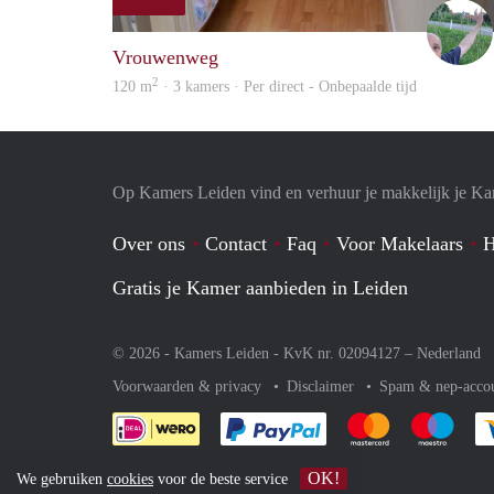
Vrouwenweg
2
120 m
· 3 kamers · Per direct - Onbepaalde tijd
Op Kamers Leiden vind en verhuur je makkelijk je K
Over ons
Contact
Faq
Voor Makelaars
H
Gratis je Kamer aanbieden in Leiden
© 2026 - Kamers Leiden - KvK nr. 02094127 –
Nederland
Voorwaarden & privacy
Disclaimer
Spam & nep-acco
Je rekent gemakkelijk af 
Je rekent gemak
Je rek
OK!
We gebruiken
cookies
voor de beste service