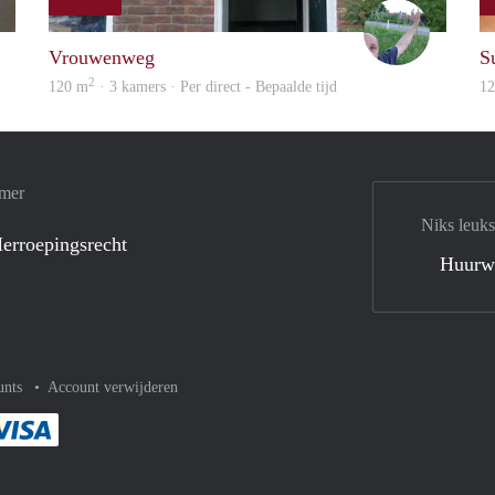
S.S.
S.S.
Vrouwenweg
S
2
120 m
· 3 kamers · Per direct - Bepaalde tijd
1
amer
Niks leuks
erroepingsrecht
Huurw
unts
Account verwijderen
met Paypal
kelijk af met Mastercard
ent gemakkelijk af met Meastro
Je rekent gemakkelijk af met Visa