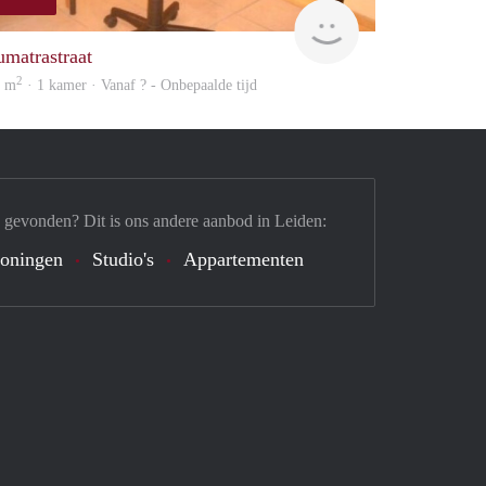
finder
umatrastraat
2
2 m
· 1 kamer · Vanaf ? - Onbepaalde tijd
 gevonden? Dit is ons andere aanbod in Leiden:
oningen
Studio's
Appartementen