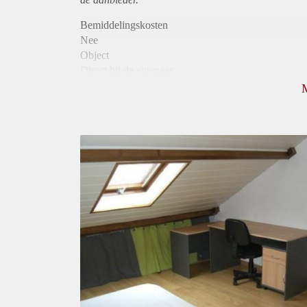
Bemiddelingskosten
Nee
Object
Direct bij de eigenaar
Borg
495
Garantiestelling
Niet mogelijk
Huurtoeslag
Niet mogelijk
Inkomen eis
N.V.T.
Huurtermijn
Onbepaalde termijn
Oplevering
Gestoffeerd