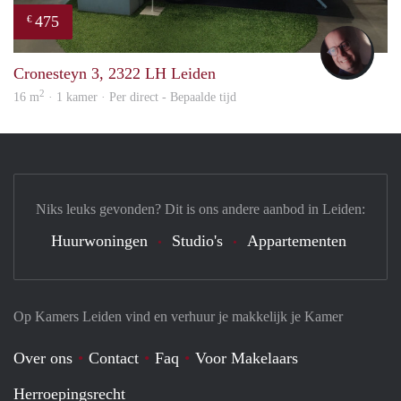
475
€
wout
Cronesteyn 3, 2322 LH Leiden
2
16 m
· 1 kamer · Per direct - Bepaalde tijd
Niks leuks gevonden? Dit is ons andere aanbod in Leiden:
Huurwoningen
Studio's
Appartementen
Op Kamers Leiden vind en verhuur je makkelijk je Kamer
Over ons
Contact
Faq
Voor Makelaars
Herroepingsrecht