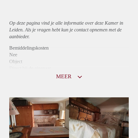
Op deze pagina vind je alle informatie over deze Kamer in
Leiden. Als je vragen hebt kun je contact opnemen met de
aanbieder.
Bemiddelingskosten
Nee
Object
Direct bij de eigenaar
Borg
MEER
820
Garantiestelling
Mogelijk
Huurtoeslag
Niet mogelijk
Inkomen eis
3,0 X De bruto huur
Huurtermijn
Onbepaalde termijn