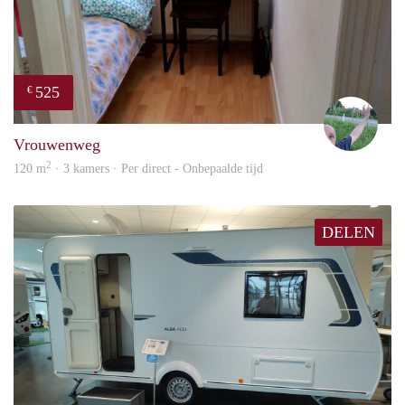
525
€
S.S.
Vrouwenweg
2
120 m
· 3 kamers · Per direct - Onbepaalde tijd
DELEN