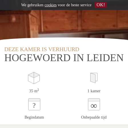
OK!
We gebruiken
cookies
voor de beste service
DEZE KAMER IS VERHUURD
HOGEWOERD IN LEIDEN
2
35 m
1 kamer
∞
?
Begindatum
Onbepaalde tijd