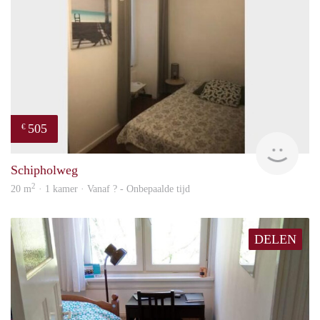
505
€
finde
Schipholweg
2
20 m
· 1 kamer · Vanaf ? - Onbepaalde tijd
DELEN