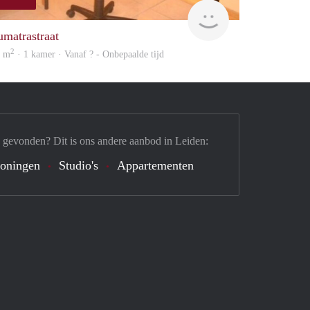
finder
umatrastraat
2
2 m
· 1 kamer · Vanaf ? - Onbepaalde tijd
 gevonden? Dit is ons andere aanbod in Leiden:
oningen
Studio's
Appartementen