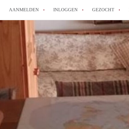
AANMELDEN
INLOGGEN
GEZOCHT
Tips: om in Leiden een kamer 
How to translate KamersLeide
Wat is KamersLeiden?
Wat is de privacyverklaring v
Berekent KamersLeiden makela
Alle veelgestelde vragen