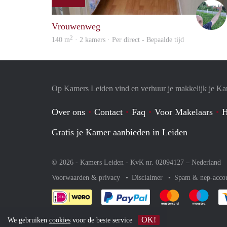
Vrouwenweg
2
140 m
· 2 kamers · Per direct - Bepaalde tijd
Op Kamers Leiden vind en verhuur je makkelijk je K
Over ons
Contact
Faq
Voor Makelaars
H
Gratis je Kamer aanbieden in Leiden
© 2026 - Kamers Leiden - KvK nr. 02094127 –
Nederland
Voorwaarden & privacy
Disclaimer
Spam & nep-acco
Je rekent gemakkelijk af 
Je rekent gemak
Je rek
OK!
We gebruiken
cookies
voor de beste service