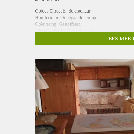
Object: Direct bij de eigenaar
Huurtermijn: Onbepaalde termijn
Oplevering: Gestoffeerd
Inkomen eis: Ja 2,7 x bruto huur
Garantiestelling mogelijk: Ja
LEES MEER
Borg: 1 maand
Bemiddeling kosten: Nee
Internet: Ja
Gedeelde keuken: Nee
Gedeelde Douche: Nee
Gedeelde woonkamer: Nee
Huisgenoten: Nee
Geslacht huisgenoten: N.v.t.