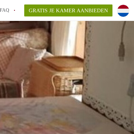
FAQ
GRATIS JE KAMER AANBIEDEN
te vinden!
n!
an KamersLeiden?
arsvergoeding/bemiddelingsvergoeding?