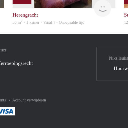
S.S.
finder
Herengracht
S
2
35 m
· 1 kamer · Vanaf ? - Onbepaalde tijd
1
amer
Niks leuks
erroepingsrecht
Huurw
unts
Account verwijderen
met Paypal
kelijk af met Mastercard
ent gemakkelijk af met Meastro
Je rekent gemakkelijk af met Visa