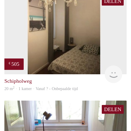
DELEN
505
€
finde
Schipholweg
2
20 m
· 1 kamer · Vanaf ? - Onbepaalde tijd
DELEN