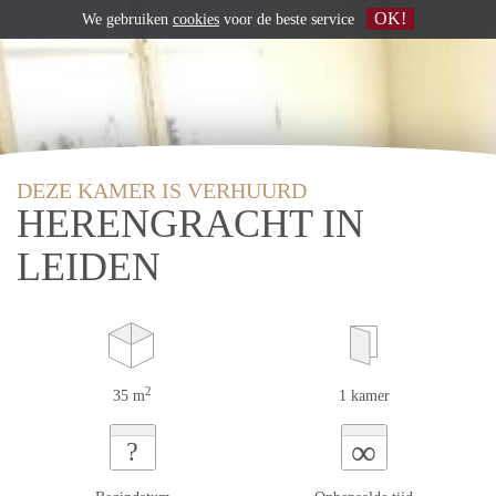
OK!
We gebruiken
cookies
voor de beste service
DEZE KAMER IS VERHUURD
HERENGRACHT IN
LEIDEN
2
35 m
1 kamer
∞
?