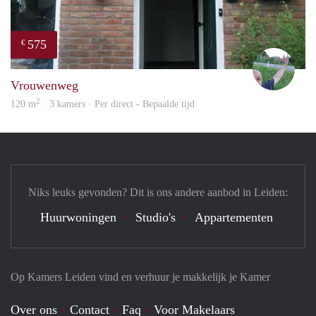
575
€
S.S.
Vrouwenweg
2
120 m
· 3 kamers · Per direct - Bepaalde tijd
Niks leuks gevonden? Dit is ons andere aanbod in Leiden:
Huurwoningen
Studio's
Appartementen
Op Kamers Leiden vind en verhuur je makkelijk je Kamer
Over ons
Contact
Faq
Voor Makelaars