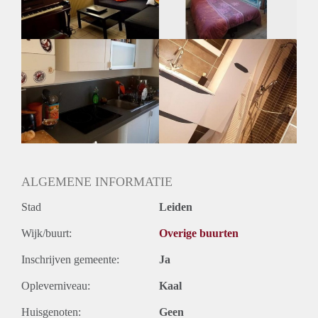
Huurtermijn
Onbepaalde termijn
Oplevering
Gestoffeerd
ALGEMENE INFORMATIE
Stad
Leiden
Wijk/buurt:
Overige buurten
Inschrijven gemeente:
Ja
Opleverniveau:
Kaal
Huisgenoten:
Geen