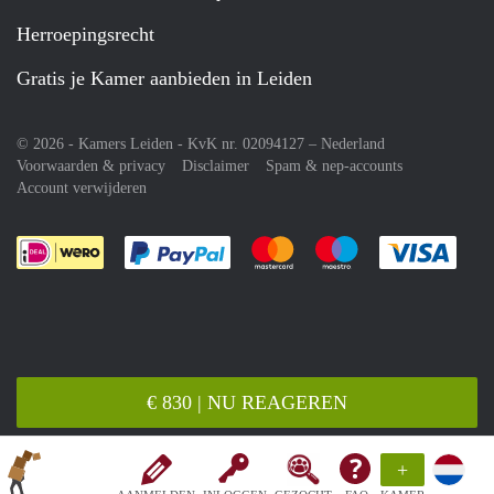
Herroepingsrecht
Gratis je Kamer aanbieden in Leiden
© 2026 - Kamers Leiden - KvK nr. 02094127 –
Nederland
Voorwaarden & privacy
Disclaimer
Spam & nep-accounts
Account verwijderen
Je rekent gemakkelijk af met Paypal
Je rekent gemakkelijk af met M
Je rekent gemakkelij
Je re
€ 830 | NU REAGEREN
+