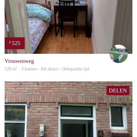
525
€
S.S.
Vrouwenweg
2
120 m
· 3 kamers · Per direct - Onbepaalde tijd
DELEN