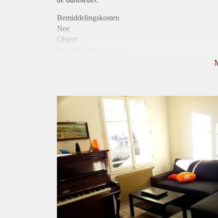
Bemiddelingskosten
Nee
Object
Direct bij de eigenaar
Borg
820
Garantiestelling
Mogelijk
Huurtoeslag
Niet mogelijk
Inkomen eis
2,9 X De bruto huur
Huurtermijn
Onbepaalde termijn
Oplevering
Gestoffeerd