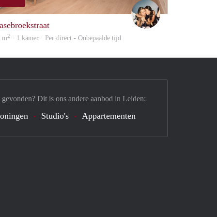
Montse
asebroekstraat
2
4 m
· 1 kamer · Per direct - Onbepaalde tijd
 gevonden? Dit is ons andere aanbod in Leiden:
oningen
Studio's
Appartementen