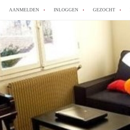
AANMELDEN
INLOGGEN
GEZOCHT
Tips: om in Leiden een kamer 
How to translate KamersLeide
Wat is KamersLeiden?
Wat is de privacyverklaring v
Berekent KamersLeiden makela
Alle veelgestelde vragen