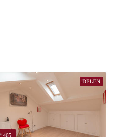
DELEN
405
€