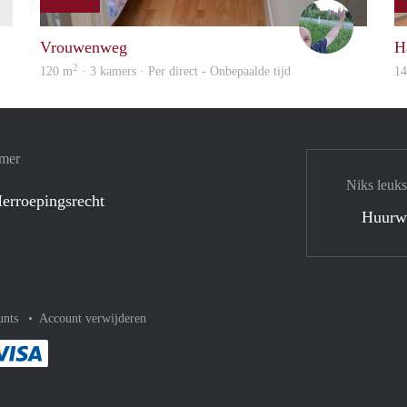
finder
S.S.
Vrouwenweg
H
2
120 m
· 3 kamers · Per direct - Onbepaalde tijd
1
amer
Niks leuks
erroepingsrecht
Huurw
unts
Account verwijderen
met Paypal
kelijk af met Mastercard
ent gemakkelijk af met Meastro
Je rekent gemakkelijk af met Visa