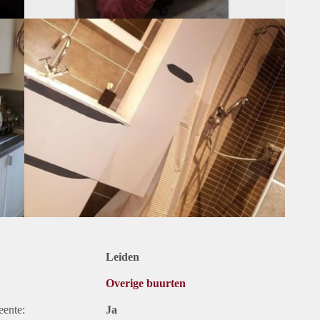
Leiden
Overige buurten
eente:
Ja