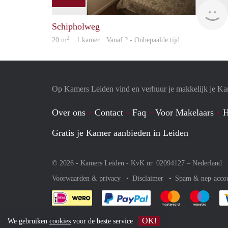
Schipholweg
2
20 m
· 1 kamer · Vanaf ? - Onbepaalde tijd
Op Kamers Leiden vind en verhuur je makkelijk je K
Over ons
Contact
Faq
Voor Makelaars
H
Gratis je Kamer aanbieden in Leiden
© 2026 - Kamers Leiden - KvK nr. 02094127 –
Nederland
Voorwaarden & privacy
Disclaimer
Spam & nep-acco
Je rekent gemakkelijk af 
Je rekent gemak
Je rek
OK!
We gebruiken
cookies
voor de beste service