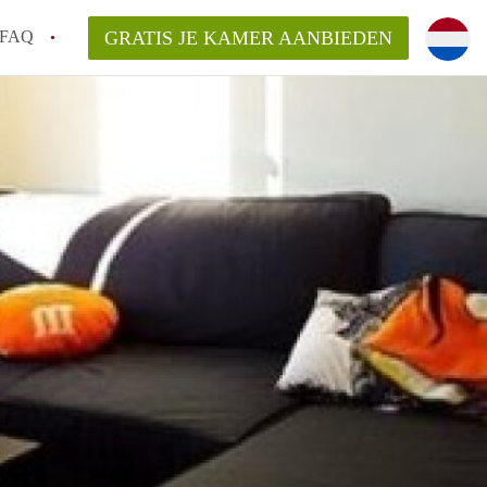
FAQ
GRATIS JE KAMER AANBIEDEN
te vinden!
n!
an KamersLeiden?
arsvergoeding/bemiddelingsvergoeding?