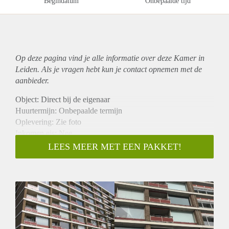
Begindatum
Onbepaalde tijd
Op deze pagina vind je alle informatie over deze Kamer in
Leiden. Als je vragen hebt kun je contact opnemen met de
aanbieder.
Object: Direct bij de eigenaar
Huurtermijn: Onbepaalde termijn
Oplevering: Zie foto
Inkomen eis: Nee
Garantiestelling mogelijk: Nee
LEES MEER MET EEN PAKKET!
Borg: 1 Maand
Bemiddeling kosten: Nee
Woningdelers toegestaan: Nee
Huisdieren toegestaan: Afhankelijk van de Eigenaar
Huurtoeslag grens: Ja
Geschikt voor studenten: Afhankelijk van de Eigenaar