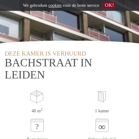
OK!
We gebruiken
cookies
voor de beste service
DEZE KAMER IS VERHUURD
BACHSTRAAT IN
LEIDEN
2
40 m
1 kamer
∞
?