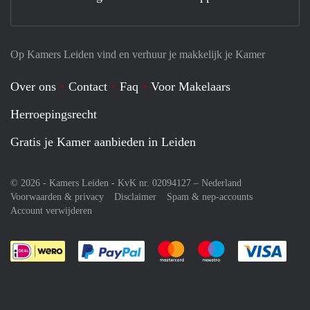
Op Kamers Leiden vind en verhuur je makkelijk je Kamer
Over ons
Contact
Faq
Voor Makelaars
Herroepingsrecht
Gratis je Kamer aanbieden in Leiden
© 2026 - Kamers Leiden - KvK nr. 02094127 –
Nederland
Voorwaarden & privacy
Disclaimer
Spam & nep-accounts
Account verwijderen
Je rekent gemakkelijk af met Paypal
Je rekent gemakkelijk af met M
Je rekent gemakkelij
Je re