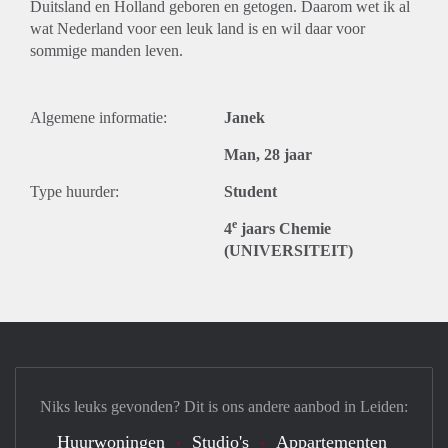
Duitsland en Holland geboren en getogen. Daarom wet ik al
wat Nederland voor een leuk land is en wil daar voor
sommige manden leven.
Algemene informatie:
Janek
Man, 28 jaar
Type huurder:
Student
e
4
jaars Chemie
(UNIVERSITEIT)
Niks leuks gevonden? Dit is ons andere aanbod in Leiden:
Huurwoningen
Studio's
Appartementen