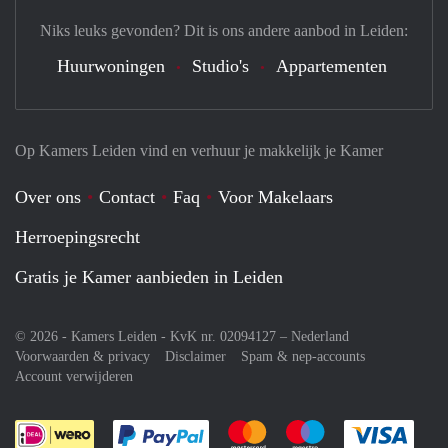
Niks leuks gevonden? Dit is ons andere aanbod in Leiden:
Huurwoningen
Studio's
Appartementen
Op Kamers Leiden vind en verhuur je makkelijk je Kamer
Over ons
Contact
Faq
Voor Makelaars
Herroepingsrecht
Gratis je Kamer aanbieden in Leiden
© 2026 - Kamers Leiden - KvK nr. 02094127 –
Nederland
Voorwaarden & privacy
Disclaimer
Spam & nep-accounts
Account verwijderen
Je rekent gemakkelijk af met Paypal
Je rekent gemakkelijk af met M
Je rekent gemakkelij
Je re