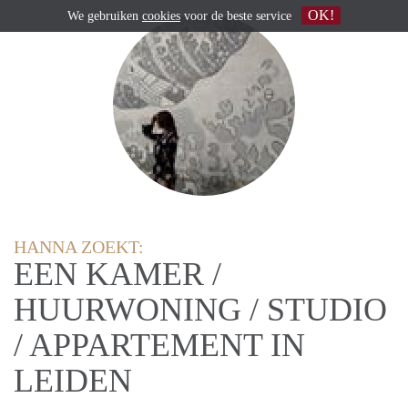
OK!
We gebruiken
cookies
voor de beste service
HANNA ZOEKT:
EEN KAMER /
HUURWONING / STUDIO
/ APPARTEMENT IN
LEIDEN