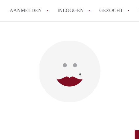
AANMELDEN
INLOGGEN
GEZOCHT
Tips: om in Leiden een kamer 
How to translate KamersLeide
Wat is KamersLeiden?
Wat is de privacyverklaring v
Berekent KamersLeiden makela
Alle veelgestelde vragen