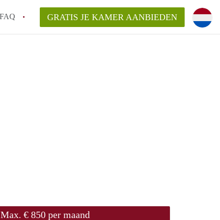
FAQ
GRATIS JE KAMER AANBIEDEN
te vinden!
n!
an KamersLeiden?
arsvergoeding/bemiddelingsvergoeding?
Max. € 850 per maand