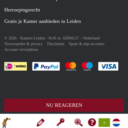
Herroepingsrecht
Gratis je Kamer aanbieden in Leiden
© 2026 - Kamers Leiden - KvK nr. 02094127 –
Nederland
Voorwaarden & privacy
Disclaimer
Spam & nep-accounts
Account verwijderen
Je rekent gemakkelijk af met Paypal
Je rekent gemakkelijk af met M
Je rekent gemakkelij
Je re
NU REAGEREN
+