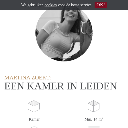
OK!
We gebruiken
cookies
voor de beste service
MARTINA ZOEKT:
EEN KAMER IN LEIDEN
2
Kamer
Min. 14 m