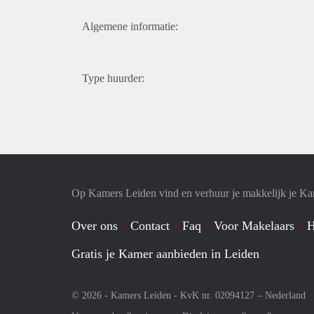
Algemene informatie:
Type huurder:
Op Kamers Leiden vind en verhuur je makkelijk je K
Over ons
Contact
Faq
Voor Makelaars
H
Gratis je Kamer aanbieden in Leiden
© 2026 - Kamers Leiden - KvK nr. 02094127 –
Nederland