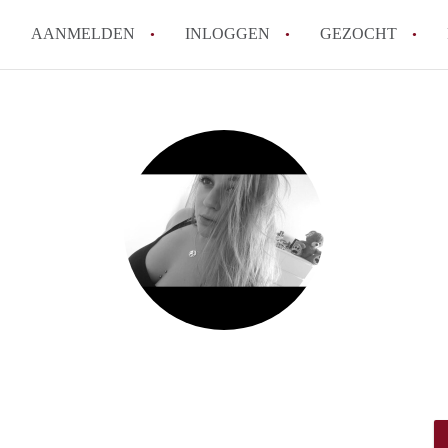
AANMELDEN
INLOGGEN
GEZOCHT
Tips: om in Leiden een kamer 
How to translate KamersLeide
Wat is KamersLeiden?
Wat is de privacyverklaring v
Berekent KamersLeiden makela
Alle veelgestelde vragen