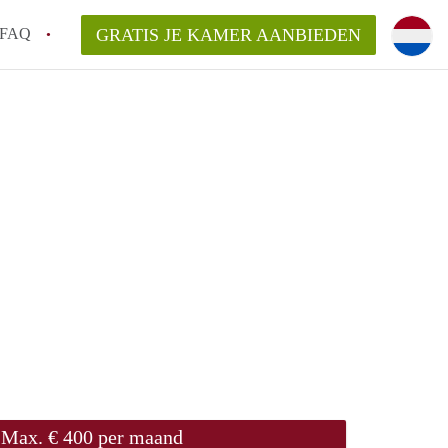
FAQ
GRATIS JE KAMER AANBIEDEN
te vinden!
n!
an KamersLeiden?
arsvergoeding/bemiddelingsvergoeding?
Max. € 400 per maand