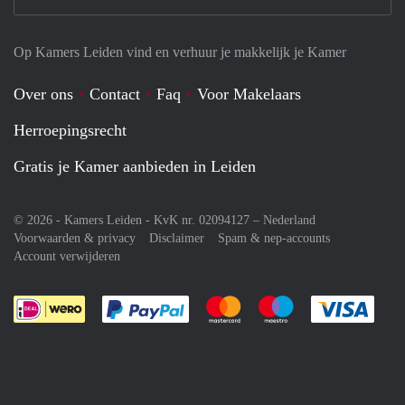
Op Kamers Leiden vind en verhuur je makkelijk je Kamer
Over ons
Contact
Faq
Voor Makelaars
Herroepingsrecht
Gratis je Kamer aanbieden in Leiden
© 2026 - Kamers Leiden - KvK nr. 02094127 –
Nederland
Voorwaarden & privacy
Disclaimer
Spam & nep-accounts
Account verwijderen
Je rekent gemakkelijk af met Paypal
Je rekent gemakkelijk af met M
Je rekent gemakkelij
Je re