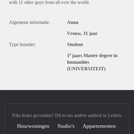
with 11 other guys from all over the world.
Algemene informatie:
Anna
Vrouw, 31 jaar
Type huurder:
Student
e
1
jaars Master degree in
humanities
(UNIVERSITEIT)
Niks leuks gevonden? Dit is ons andere aanbod in Leiden:
Huurwoningen
Studio's
Appartementen