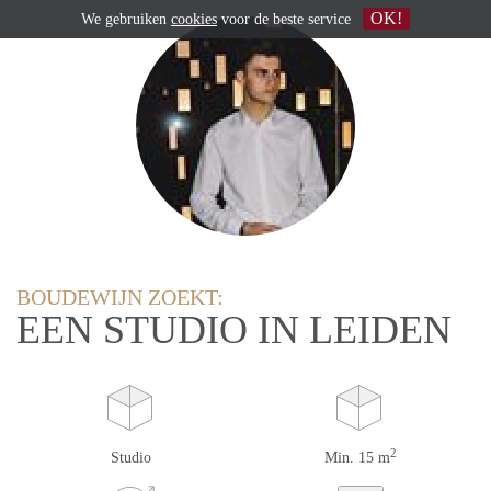
OK!
We gebruiken
cookies
voor de beste service
BOUDEWIJN ZOEKT:
EEN STUDIO IN LEIDEN
2
Studio
Min. 15 m