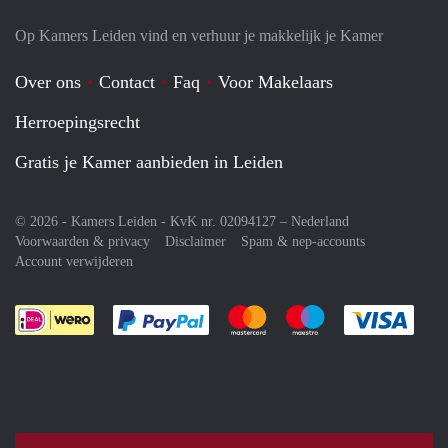
Op Kamers Leiden vind en verhuur je makkelijk je Kamer
Over ons
Contact
Faq
Voor Makelaars
Herroepingsrecht
Gratis je Kamer aanbieden in Leiden
© 2026 - Kamers Leiden - KvK nr. 02094127 –
Nederland
Voorwaarden & privacy
Disclaimer
Spam & nep-accounts
Account verwijderen
Je rekent gemakkelijk af met Paypal
Je rekent gemakkelijk af met M
Je rekent gemakkelij
Je re