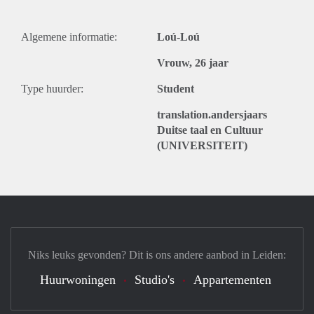
Algemene informatie:
Loú-Loú
Vrouw, 26 jaar
Type huurder:
Student
translation.andersjaars
Duitse taal en Cultuur
(UNIVERSITEIT)
Niks leuks gevonden? Dit is ons andere aanbod in Leiden:
Huurwoningen
Studio's
Appartementen