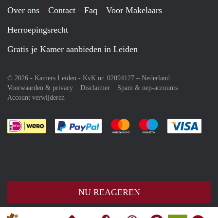
Over ons
Contact
Faq
Voor Makelaars
Herroepingsrecht
Gratis je Kamer aanbieden in Leiden
© 2026 - Kamers Leiden - KvK nr. 02094127 –
Nederland
Voorwaarden & privacy
Disclaimer
Spam & nep-accounts
Account verwijderen
Je rekent gemakkelijk af met Paypal
Je rekent gemakkelijk af met M
Je rekent gemakkelij
Je re
NU REAGEREN