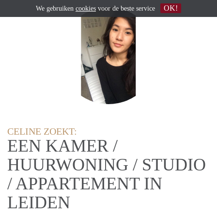
OK!
We gebruiken
cookies
voor de beste service
CELINE ZOEKT:
EEN KAMER /
HUURWONING / STUDIO
/ APPARTEMENT IN
LEIDEN