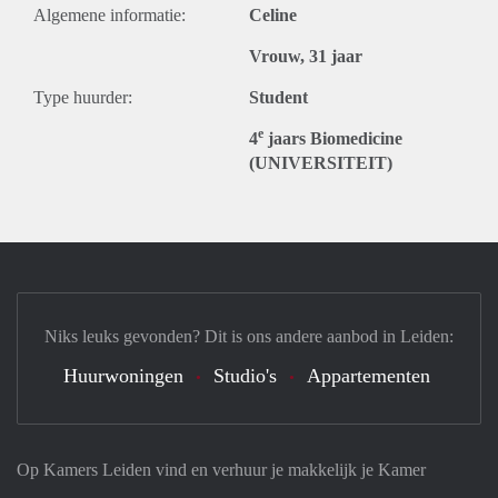
Algemene informatie:
Celine
Vrouw, 31 jaar
Type huurder:
Student
e
4
jaars Biomedicine
(UNIVERSITEIT)
Niks leuks gevonden? Dit is ons andere aanbod in Leiden:
Huurwoningen
Studio's
Appartementen
Op Kamers Leiden vind en verhuur je makkelijk je Kamer