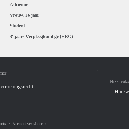
Adrienne
Vrouw, 36 jaar
Student
e
3
jaars Verpleegkundige (HBO)
amer
Niks leuks
erroepingsrecht
Huurw
unts
Account verwijderen