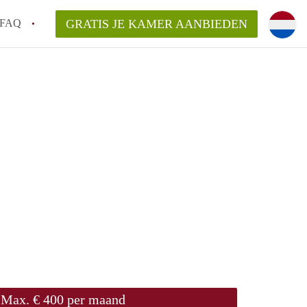
FAQ
GRATIS JE KAMER AANBIEDEN
te vinden!
n!
an KamersLeiden?
arsvergoeding/bemiddelingsvergoeding?
Max. € 400 per maand