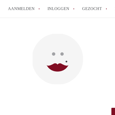
AANMELDEN
INLOGGEN
GEZOCHT
Tips: om in Leiden een kamer 
How to translate KamersLeide
Wat is KamersLeiden?
Wat is de privacyverklaring v
Berekent KamersLeiden makela
Alle veelgestelde vragen