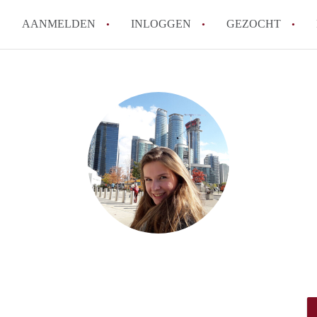
AANMELDEN
INLOGGEN
GEZOCHT
Tips: om in Leiden een kamer 
How to translate KamersLeide
Wat is KamersLeiden?
Wat is de privacyverklaring v
Berekent KamersLeiden makela
Alle veelgestelde vragen