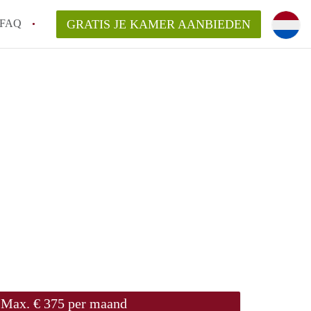
FAQ
GRATIS JE KAMER AANBIEDEN
te vinden!
n!
an KamersLeiden?
arsvergoeding/bemiddelingsvergoeding?
Max. € 375 per maand