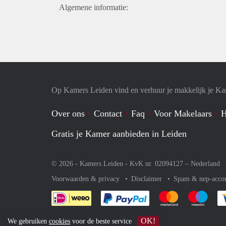
Algemene informatie:
Op Kamers Leiden vind en verhuur je makkelijk je K
Over ons
Contact
Faq
Voor Makelaars
H
Gratis je Kamer aanbieden in Leiden
© 2026 - Kamers Leiden - KvK nr. 02094127 –
Nederland
Voorwaarden & privacy
Disclaimer
Spam & nep-acco
Je rekent gemakkelijk af 
Je rekent gemak
Je rek
OK!
We gebruiken
cookies
voor de beste service