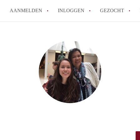
AANMELDEN
INLOGGEN
GEZOCHT
Tips: om in Leiden een kamer 
How to translate KamersLeide
Wat is KamersLeiden?
Wat is de privacyverklaring v
Berekent KamersLeiden makela
Alle veelgestelde vragen