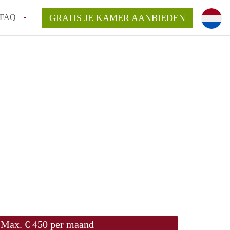
FAQ
GRATIS JE KAMER AANBIEDEN
te vinden!
n!
an KamersLeiden?
arsvergoeding/bemiddelingsvergoeding?
Max. € 450 per maand