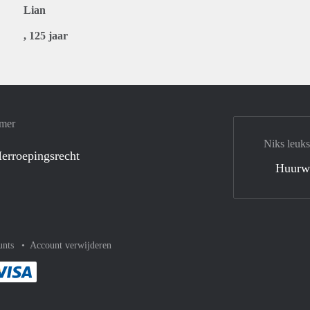
Lian
, 125 jaar
amer
Niks leuks
erroepingsrecht
Huurw
unts
Account verwijderen
met Paypal
kelijk af met Mastercard
ent gemakkelijk af met Meastro
Je rekent gemakkelijk af met Visa