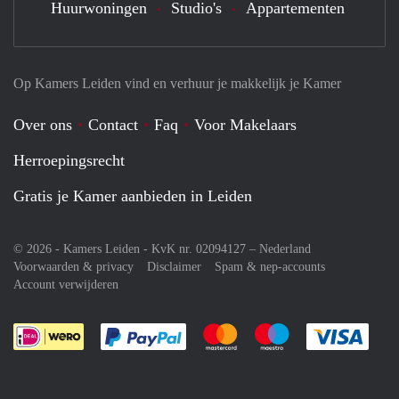
Huurwoningen
Studio's
Appartementen
Op Kamers Leiden vind en verhuur je makkelijk je Kamer
Over ons
Contact
Faq
Voor Makelaars
Herroepingsrecht
Gratis je Kamer aanbieden in Leiden
© 2026 - Kamers Leiden - KvK nr. 02094127 –
Nederland
Voorwaarden & privacy
Disclaimer
Spam & nep-accounts
Account verwijderen
Je rekent gemakkelijk af met Paypal
Je rekent gemakkelijk af met M
Je rekent gemakkelij
Je re